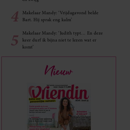
4
Makelaar Mandy: ‘Vrijdagavond belde
Bart. Hij sprak eng kalm’
5
Makelaar Mandy: ‘Judith typt… En deze
keer durf ik bijna niet te lezen wat er
komt’
Nieuw