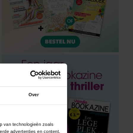
Over
p van technologieën zoals
erde advertenties en content,