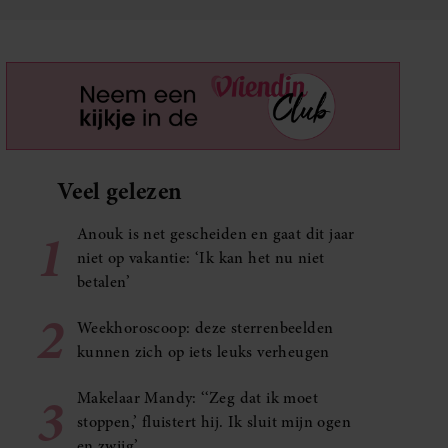
Veel gelezen
1
Anouk is net gescheiden en gaat dit jaar
niet op vakantie: ‘Ik kan het nu niet
betalen’
2
Weekhoroscoop: deze sterrenbeelden
kunnen zich op iets leuks verheugen
3
Makelaar Mandy: ‘‘Zeg dat ik moet
stoppen,’ fluistert hij. Ik sluit mijn ogen
en zwijg’