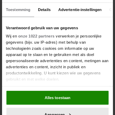
Toestemming
Details
Advertentie-instellingen
Ov
Verantwoord gebruik van uw gegevens
Wij en
onze 1022 partners
verwerken je persoonlijke
gegevens (bijv. uw IP-adres) met behulp van
technologieën zoals cookies om informatie op uw
Deze invloed heeft slaaptekort op je huid
apparaat op te slaan en te gebruiken met als doel
(en ja, je ziet het sneller dan je denkt)
gepersonaliseerde advertenties en content, metingen aan
advertenties en content, inzicht in publiek en
productontwikkeling. U kunt kiezen wie uw gegevens
GEZOND & MOOI
gebruikt en met welke doelen.
Als u het toestaat, willen we ook graag:
Alles toestaan
Informatie verzamelen over uw geografische
locatie, die tot een paar meter nauwkeurig kan zijn
Uw apparaat identificeren door het actief te
Aanpassen