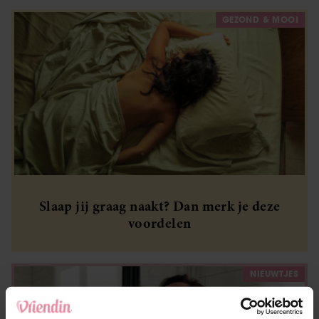
GEZOND & MOOI
Slaap jij graag naakt? Dan merk je deze
voordelen
NIEUWTJES