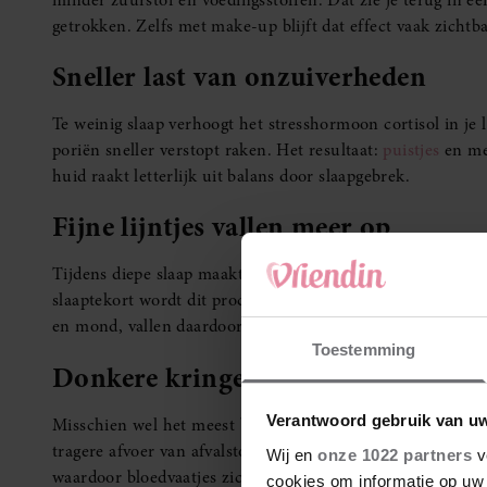
minder zuurstof en voedingsstoffen. Dat zie je terug in een v
getrokken. Zelfs met make-up blijft dat effect vaak zichtba
Sneller last van onzuiverheden
Te weinig slaap verhoogt het stresshormoon cortisol in je
poriën sneller verstopt raken. Het resultaat:
puistjes
en mee
huid raakt letterlijk uit balans door slaapgebrek.
Fijne lijntjes vallen meer op
Tijdens diepe slaap maakt je lichaam collageen aan, een be
slaaptekort wordt dit proces geremd, waardoor de huid min
en mond, vallen daardoor sneller op. Niet omdat je ineens
Toestemming
Donkere kringen en wallen
Verantwoord gebruik van u
Misschien wel het meest bekende gevolg van slaaptekort:
tragere afvoer van afvalstoffen zwelt de huid onder je og
Wij en
onze 1022 partners
v
waardoor bloedvaatjes zichtbaarder worden. Het effect: een 
cookies om informatie op uw 