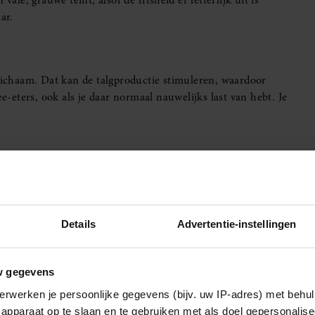
ale, grauwe teint, alsof de frisheid er letterlijk uit is
ar.
 lichaam. Dat kan de talgproductie stimuleren, waardoor
-eters, ook als je daar normaal nauwelijks last van hebt. Je
langrijke bouwstof voor een stevige en soepele huid. Bij
der veerkrachtig wordt. Fijne lijntjes, vooral rond de ogen
 ouder bent, maar omdat je huid vermoeid is.
Details
Advertentie-instellingen
w gegevens
 wallen en donkere kringen. Door vochtophoping en een
en sneller op. Daarnaast kan de huid daar dunner ogen,
erwerken je persoonlijke gegevens (bijv. uw IP-adres) met behul
blik die moe oogt, zelfs als je je verder prima voelt.
apparaat op te slaan en te gebruiken met als doel gepersonalise