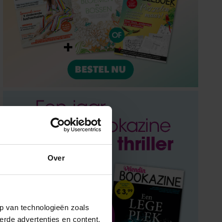
Over
p van technologieën zoals
erde advertenties en content,