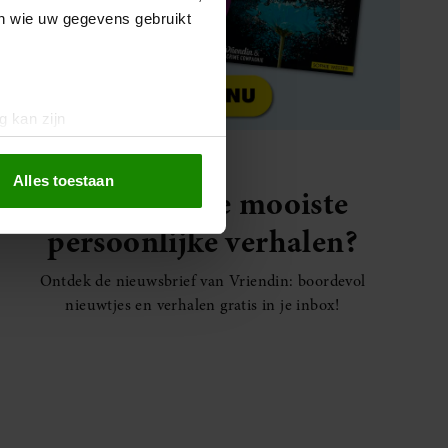
en wie uw gegevens gebruikt
g kan zijn
erprinting)
t
detailgedeelte
in. U kunt uw
Alles toestaan
Elke week de mooiste
persoonlijke verhalen?
 media te bieden en om ons
ze partners voor social
Ontdek de nieuwsbrief van Vriendin: boordevol
nformatie die u aan ze heeft
nieuwtjes en verhalen gratis in je inbox!
oord met onze cookies als u