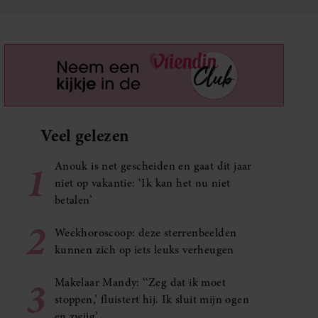
Veel gelezen
1
Anouk is net gescheiden en gaat dit jaar
niet op vakantie: ‘Ik kan het nu niet
betalen’
2
Weekhoroscoop: deze sterrenbeelden
kunnen zich op iets leuks verheugen
3
Makelaar Mandy: ‘‘Zeg dat ik moet
stoppen,’ fluistert hij. Ik sluit mijn ogen
en zwijg’