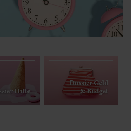
Dossier Geld
sier Hitte
& Budget