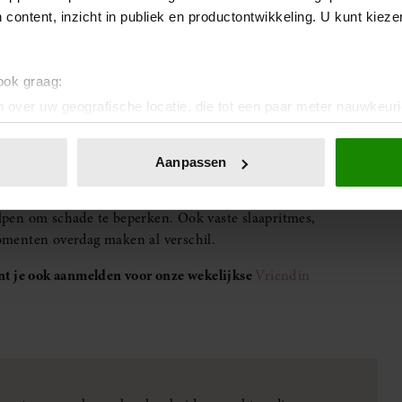
 content, inzicht in publiek en productontwikkeling. U kunt kiez
asten. Daardoor verliest het sneller vocht en wordt ze
 ook graag:
righeid en een branderig gevoel komen dan vaker voor, vooral
 over uw geografische locatie, die tot een paar meter nauwkeuri
eren door het actief te scannen op specifieke eigenschappen (fing
laapt?
onlijke gegevens worden verwerkt en stel uw voorkeuren in he
Aanpassen
jzigen of intrekken in de Cookieverklaring.
lukt niet altijd. Extra hydrateren, milde huidverzorging
pen om schade te beperken. Ook vaste slaapritmes,
ent en advertenties te personaliseren, om functies voor social
omenten overdag maken al verschil.
. Ook delen we informatie over uw gebruik van onze site met on
e. Deze partners kunnen deze gegevens combineren met andere i
unt je ook aanmelden voor onze wekelijkse
Vriendin
erzameld op basis van uw gebruik van hun services. U gaat akk