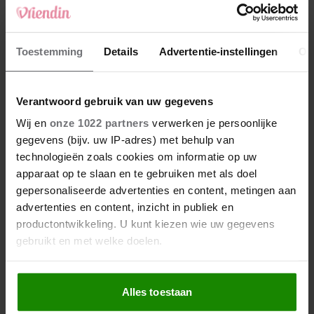
Toestemming
Details
Advertentie-instellingen
Ov
Verantwoord gebruik van uw gegevens
Wij en
onze 1022 partners
verwerken je persoonlijke
gegevens (bijv. uw IP-adres) met behulp van
technologieën zoals cookies om informatie op uw
WEEKEND
apparaat op te slaan en te gebruiken met als doel
Christina Curry ziek na bevalling door
gepersonaliseerde advertenties en content, metingen aan
borstontsteking
advertenties en content, inzicht in publiek en
productontwikkeling. U kunt kiezen wie uw gegevens
gebruikt en met welke doelen.
Als u het toestaat, willen we ook graag:
Alles toestaan
Informatie verzamelen over uw geografische
Yentl Spijk
locatie, die tot een paar meter nauwkeurig kan zijn