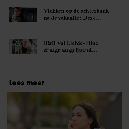
Vlekken op de achterbank
na de vakantie? Deze
vlekkenverwijderaar red je
interieur
B&B Vol Liefde-Eline
draagt aangrijpend
verleden met zich mee: ‘Hij
was mijn grote liefde’