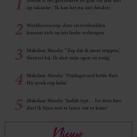
1
Anouk is net gescheiden en gaat dit jaar niet
op vakantie: ‘Ik kan het nu niet betalen’
2
Weekhoroscoop: deze sterrenbeelden
kunnen zich op iets leuks verheugen
3
Makelaar Mandy: ‘‘Zeg dat ik moet stoppen,’
fluistert hij. Ik sluit mijn ogen en zwijg’
4
Makelaar Mandy: ‘Vrijdagavond belde Bart.
Hij sprak eng kalm’
5
Makelaar Mandy: ‘Judith typt… En deze keer
durf ik bijna niet te lezen wat er komt’
Nieuw