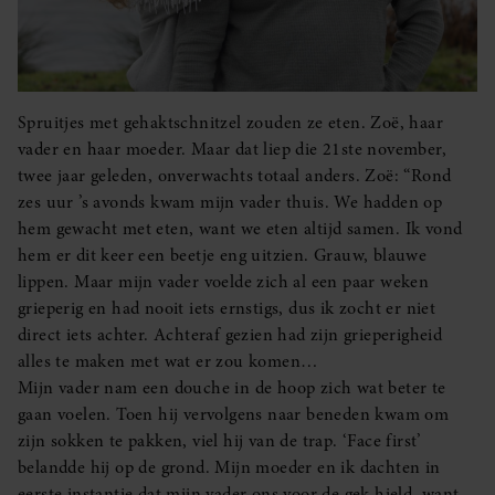
Spruitjes met gehaktschnitzel zouden ze eten. Zoë, haar
vader en haar moeder. Maar dat liep die 21ste november,
twee jaar geleden, onverwachts totaal anders. Zoë: “Rond
zes uur ’s avonds kwam mijn vader thuis. We hadden op
hem gewacht met eten, want we eten altijd samen. Ik vond
hem er dit keer een beetje eng uitzien. Grauw, blauwe
lippen. Maar mijn vader voelde zich al een paar weken
grieperig en had nooit iets ernstigs, dus ik zocht er niet
direct iets achter. Achteraf gezien had zijn grieperigheid
alles te maken met wat er zou komen…
Mijn vader nam een douche in de hoop zich wat beter te
gaan voelen. Toen hij vervolgens naar beneden kwam om
zijn sokken te pakken, viel hij van de trap. ‘Face first’
belandde hij op de grond. Mijn moeder en ik dachten in
eerste instantie dat mijn vader ons voor de gek hield, want