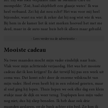
zei. Hij was toen verplaatst naar de Medium Care en
mompelde: ‘Zoë, haal alsjeblieft een glaasje water.’ Ik was
heel verbaasd. Zei hij dat nou echt? Het was voor mij heel
bijzonder, want nu wist ik zeker dat hij nog wist wie ik was.
Bij hem in de kamer liet ik niet merken hoeveel het met me
deed, maar in de auto naar huis heb ik alleen maar gehuild.
Mooiste cadeau
Na twee maanden mocht mijn vader eindelijk naar huis.
Vlak voor mijn achttiende verjaardag. Het was het mooiste
cadeau dat ik kon krijgen! En dat terwijl hij pas een week uit
coma was. Dat komt echt door de enorme wilskracht van
mijn vader. Heel even heeft hij in een rolstoel gezeten, maar
al snel ging hij lopen. Thuis liepen we ook elke dag een klein
stukje naar de dijk en weer terug. Traplopen kon mijn vader
nog niet, dus hij sliep beneden. Ik heb daar ook drie
maanden geslapen, op de bank achter zijn bed. Zo kon ik