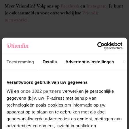
Meer Vriendin? Volg ons op
Facebook
en
Instagram
. Je kunt
je ook aanmelden voor onze wekelijkse
Vriendin
nieuwsbrief
.
LEES OOK
Toestemming
Details
Advertentie-instellingen
Ov
Money talks – Rianne (53): ‘Doordat ik er zo
bovenop zit, hebben we geen schulden’
Verantwoord gebruik van uw gegevens
Wij en
onze 1022 partners
verwerken je persoonlijke
Fiona is mantelzorger voor haar vader: ‘Ik durf
gegevens (bijv. uw IP-adres) met behulp van
niet op vakantie, mijn hoofd staat er ook niet
technologieën zoals cookies om informatie op uw
naar’
apparaat op te slaan en te gebruiken met als doel
gepersonaliseerde advertenties en content, metingen aan
advertenties en content, inzicht in publiek en