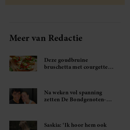
Meer van Redactie
Deze goudbruine
bruschetta met courgette
en feta wil je meteen
maken
Na weken vol spanning
zetten De Bondgenoten-
Anouk en Diederik een
volgende stap
Saskia: ‘Ik hoor hem ook