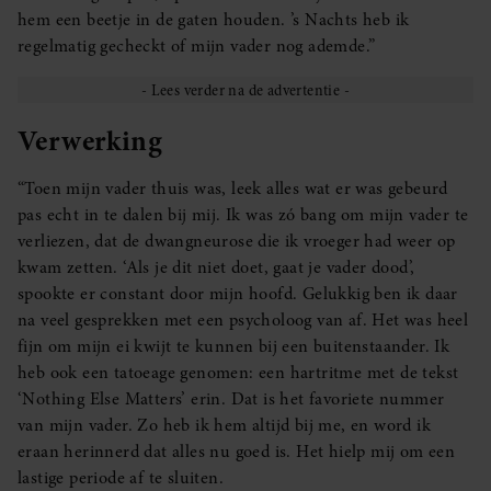
hem een beetje in de gaten houden. ’s Nachts heb ik
regelmatig gecheckt of mijn vader nog ademde.”
Verwerking
“Toen mijn vader thuis was, leek alles wat er was gebeurd
pas echt in te dalen bij mij. Ik was zó bang om mijn vader te
verliezen, dat de dwangneurose die ik vroeger had weer op
kwam zetten. ‘Als je dit niet doet, gaat je vader dood’,
spookte er constant door mijn hoofd. Gelukkig ben ik daar
na veel gesprekken met een psycholoog van af. Het was heel
fijn om mijn ei kwijt te kunnen bij een buitenstaander. Ik
heb ook een tatoeage genomen: een hartritme met de tekst
‘Nothing Else Matters’ erin. Dat is het favoriete nummer
van mijn vader. Zo heb ik hem altijd bij me, en word ik
eraan herinnerd dat alles nu goed is. Het hielp mij om een
lastige periode af te sluiten.