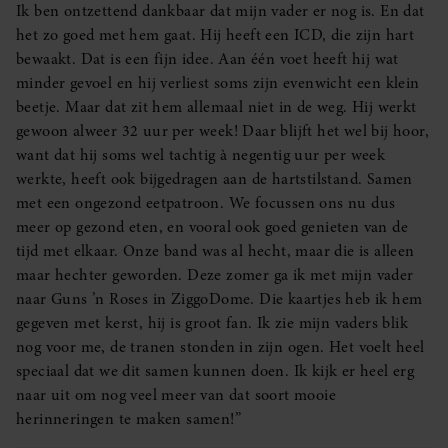
Ik ben ontzettend dankbaar dat mijn vader er nog is. En dat
het zo goed met hem gaat. Hij heeft een ICD, die zijn hart
bewaakt. Dat is een fijn idee. Aan één voet heeft hij wat
minder gevoel en hij verliest soms zijn evenwicht een klein
beetje. Maar dat zit hem allemaal niet in de weg. Hij werkt
gewoon alweer 32 uur per week! Daar blijft het wel bij hoor,
want dat hij soms wel tachtig à negentig uur per week
werkte, heeft ook bijgedragen aan de hartstilstand. Samen
met een ongezond eetpatroon. We focussen ons nu dus
meer op gezond eten, en vooral ook goed genieten van de
tijd met elkaar. Onze band was al hecht, maar die is alleen
maar hechter geworden. Deze zomer ga ik met mijn vader
naar Guns ’n Roses in ZiggoDome. Die kaartjes heb ik hem
gegeven met kerst, hij is groot fan. Ik zie mijn vaders blik
nog voor me, de tranen stonden in zijn ogen. Het voelt heel
speciaal dat we dit samen kunnen doen. Ik kijk er heel erg
naar uit om nog veel meer van dat soort mooie
herinneringen te maken samen!”