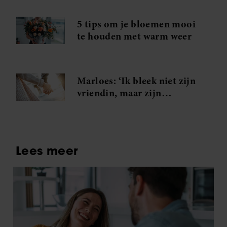
partners kunnen deze gegevens combineren met andere
5 tips om je bloemen mooi
informatie die u aan ze heeft verstrekt of die ze hebben
te houden met warm weer
verzameld op basis van uw gebruik van hun services. U
gaat akkoord met onze cookies als u onze website blijft
gebruiken.
Marloes: ‘Ik bleek niet zijn
vriendin, maar zijn
minnares!’