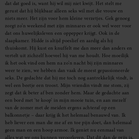
dat dat goed is, want hij wil mij niet kwijt. Het stelt me
gerust dat hij blijkbaar alleen seks wil met die vrouw en
niets meer. Het zijn voor hem kleine verzetjes. Gek genoeg
zorgt zo’n weekend met zijn minnares er ook wel weer voor
dat ons huwelijksleven een oppepper krijgt. Ook in de
slaapkamer. Hidde is altijd poeslief en aardig als hij
thuiskomt. Hij kust en knuffelt me dan meer dan anders en
vertelt uit zichzelf hoeveel hij van me houdt. Hoe moeilijk
ik het ook vind om hem na zo’n nacht bij zijn minnares
weer te zien, we hebben dan vaak de meest gepassioneerde
seks. De gedachte dat hij me toch nog aantrekkelijk vindt, is
wel een beetje een troost. Mijn vriendin vindt me stom, zij
zegt dat ik beter af ben zonder hem. Maar de gedachte aan
een bord met ‘te koop’ in mijn mooie tuin, en aan mezelf
van de zomer met de meiden ergens achteraf op een
balkonnetje – daar krijg ik het helemaal benauwd van. Ik
heb liever een man die me af en toe pijn doet, dan helemaal
geen man en een hoop armoe. Ik geniet nu eenmaal van
alles wat we ons kunnen veroorloven. Dat dit dan de prijs is,