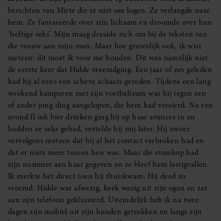
berichten van Mirte die er niet om logen. Ze verlangde naar
hem. Ze fantaseerde over zijn lichaam en droomde over hun
‘heftige seks’. Mijn maag draaide zich om bij de teksten van
die vrouw aan mijn man. Maar hoe gruwelijk ook, ik wist
meteen: dit moet ik voor me houden. Dit was namelijk niet
de eerste keer dat Hidde vreemdging. Een jaar of zes geleden
had hij al eens een scheve schaats gereden. Tijdens een lang
weekend kamperen met zijn voetbalteam was hij tegen een
of ander jong ding aangelopen, die hem had versierd. Na een
avond fl ink bier drinken ging hij op haar avances in en
hadden ze seks gehad, vertelde hij mij later. Hij zwoer
vervolgens meteen dat hij al het contact verbroken had en
dat er niets meer tussen hen was. Maar die stomkop had
zijn nummer aan haar gegeven en ze bleef hem lastigvallen.
Ik merkte het direct toen hij thuiskwam. Hij deed zo
vreemd. Hidde was afwezig, keek wazig uit zijn ogen en zat
aan zijn telefoon gekluisterd. Uiteindelijk heb ik na twee
dagen zijn mobiel uit zijn handen getrokken en langs zijn