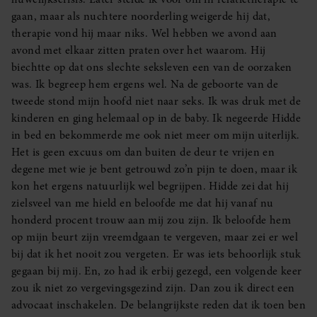
gaan, maar als nuchtere noorderling weigerde hij dat,
therapie vond hij maar niks. Wel hebben we avond aan
avond met elkaar zitten praten over het waarom. Hij
biechtte op dat ons slechte seksleven een van de oorzaken
was. Ik begreep hem ergens wel. Na de geboorte van de
tweede stond mijn hoofd niet naar seks. Ik was druk met de
kinderen en ging helemaal op in de baby. Ik negeerde Hidde
in bed en bekommerde me ook niet meer om mijn uiterlijk.
Het is geen excuus om dan buiten de deur te vrijen en
degene met wie je bent getrouwd zo’n pijn te doen, maar ik
kon het ergens natuurlijk wel begrijpen. Hidde zei dat hij
zielsveel van me hield en beloofde me dat hij vanaf nu
honderd procent trouw aan mij zou zijn. Ik beloofde hem
op mijn beurt zijn vreemdgaan te vergeven, maar zei er wel
bij dat ik het nooit zou vergeten. Er was iets behoorlijk stuk
gegaan bij mij. En, zo had ik erbij gezegd, een volgende keer
zou ik niet zo vergevingsgezind zijn. Dan zou ik direct een
advocaat inschakelen. De belangrijkste reden dat ik toen ben