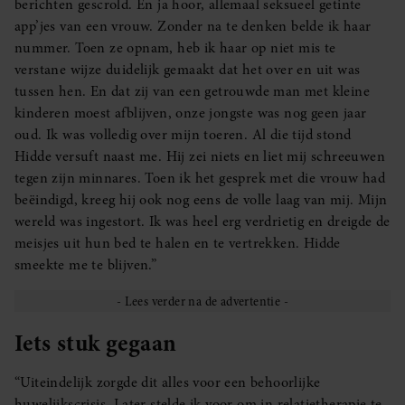
berichten gescrold. En ja hoor, allemaal seksueel getinte
app’jes van een vrouw. Zonder na te denken belde ik haar
nummer. Toen ze opnam, heb ik haar op niet mis te
verstane wijze duidelijk gemaakt dat het over en uit was
tussen hen. En dat zij van een getrouwde man met kleine
kinderen moest afblijven, onze jongste was nog geen jaar
oud. Ik was volledig over mijn toeren. Al die tijd stond
Hidde versuft naast me. Hij zei niets en liet mij schreeuwen
tegen zijn minnares. Toen ik het gesprek met die vrouw had
beëindigd, kreeg hij ook nog eens de volle laag van mij. Mijn
wereld was ingestort. Ik was heel erg verdrietig en dreigde de
meisjes uit hun bed te halen en te vertrekken. Hidde
smeekte me te blijven.”
Iets stuk gegaan
“Uiteindelijk zorgde dit alles voor een behoorlijke
huwelijkscrisis. Later stelde ik voor om in relatietherapie te