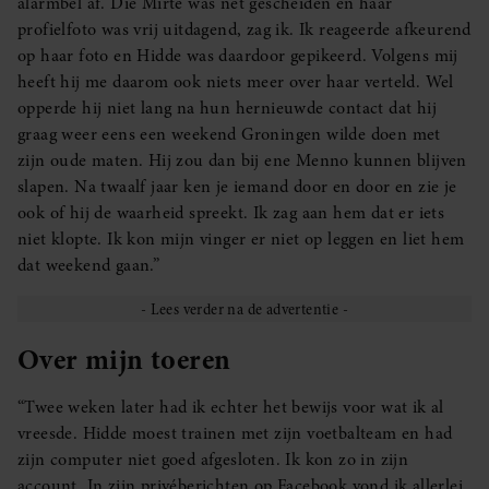
alarmbel af. Die Mirte was net gescheiden en haar
profielfoto was vrij uitdagend, zag ik. Ik reageerde afkeurend
op haar foto en Hidde was daardoor gepikeerd. Volgens mij
heeft hij me daarom ook niets meer over haar verteld. Wel
opperde hij niet lang na hun hernieuwde contact dat hij
graag weer eens een weekend Groningen wilde doen met
zijn oude maten. Hij zou dan bij ene Menno kunnen blijven
slapen. Na twaalf jaar ken je iemand door en door en zie je
ook of hij de waarheid spreekt. Ik zag aan hem dat er iets
niet klopte. Ik kon mijn vinger er niet op leggen en liet hem
dat weekend gaan.”
Over mijn toeren
“Twee weken later had ik echter het bewijs voor wat ik al
vreesde. Hidde moest trainen met zijn voetbalteam en had
zijn computer niet goed afgesloten. Ik kon zo in zijn
account. In zijn privéberichten op Facebook vond ik allerlei