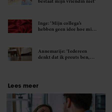
bestaat mijn vriendin niet’
Inge: ‘Mijn collega’s
hebben geen idee hoe mijn
spannende weekenden
eruitzien’
Annemarije: ‘Iedereen
denkt dat ik preuts ben,
maar ze kennen mijn
grootste geheim niet’