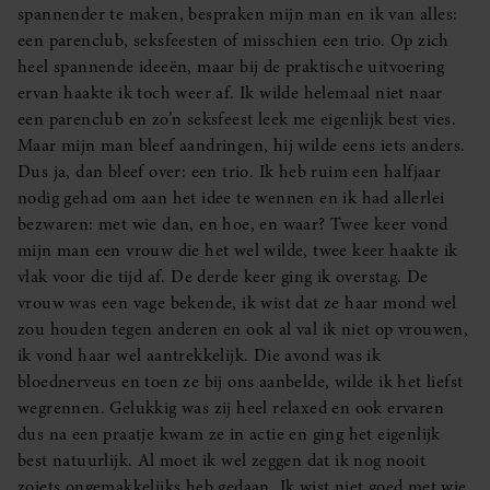
spannender te maken, bespraken mijn man en ik van alles:
een parenclub, seksfeesten of misschien een trio. Op zich
heel spannende ideeën, maar bij de praktische uitvoering
ervan haakte ik toch weer af. Ik wilde helemaal niet naar
een parenclub en zo’n seksfeest leek me eigenlijk best vies.
Maar mijn man bleef aandringen, hij wilde eens iets anders.
Dus ja, dan bleef over: een trio. Ik heb ruim een halfjaar
nodig gehad om aan het idee te wennen en ik had allerlei
bezwaren: met wie dan, en hoe, en waar? Twee keer vond
mijn man een vrouw die het wel wilde, twee keer haakte ik
vlak voor die tijd af. De derde keer ging ik overstag. De
vrouw was een vage bekende, ik wist dat ze haar mond wel
zou houden tegen anderen en ook al val ik niet op vrouwen,
ik vond haar wel aantrekkelijk. Die avond was ik
bloednerveus en toen ze bij ons aanbelde, wilde ik het liefst
wegrennen. Gelukkig was zij heel relaxed en ook ervaren
dus na een praatje kwam ze in actie en ging het eigenlijk
best natuurlijk. Al moet ik wel zeggen dat ik nog nooit
zoiets ongemakkelijks heb gedaan. Ik wist niet goed met wie