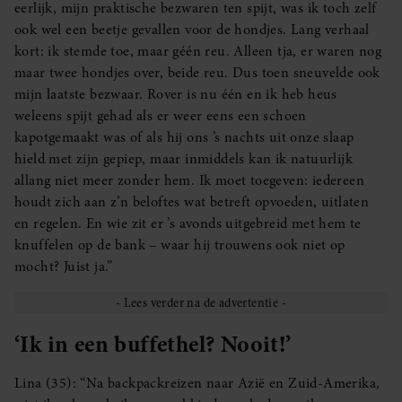
eerlijk, mijn praktische bezwaren ten spijt, was ik toch zelf
ook wel een beetje gevallen voor de hondjes. Lang verhaal
kort: ik stemde toe, maar géén reu. Alleen tja, er waren nog
maar twee hondjes over, beide reu. Dus toen sneuvelde ook
mijn laatste bezwaar. Rover is nu één en ik heb heus
weleens spijt gehad als er weer eens een schoen
kapotgemaakt was of als hij ons ’s nachts uit onze slaap
hield met zijn gepiep, maar inmiddels kan ik natuurlijk
allang niet meer zonder hem. Ik moet toegeven: iedereen
houdt zich aan z’n beloftes wat betreft opvoeden, uitlaten
en regelen. En wie zit er ’s avonds uitgebreid met hem te
knuffelen op de bank – waar hij trouwens ook niet op
mocht? Juist ja.”
‘Ik in een buffethel? Nooit!’
Lina (35): “Na backpackreizen naar Azië en Zuid-Amerika,