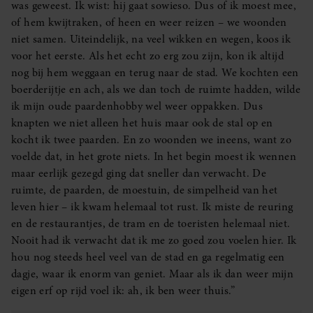
was geweest. Ik wist: hij gaat sowieso. Dus of ik moest mee,
of hem kwijtraken, of heen en weer reizen – we woonden
niet samen. Uiteindelijk, na veel wikken en wegen, koos ik
voor het eerste. Als het echt zo erg zou zijn, kon ik altijd
nog bij hem weggaan en terug naar de stad. We kochten een
boerderijtje en ach, als we dan toch de ruimte hadden, wilde
ik mijn oude paardenhobby wel weer oppakken. Dus
knapten we niet alleen het huis maar ook de stal op en
kocht ik twee paarden. En zo woonden we ineens, want zo
voelde dat, in het grote niets. In het begin moest ik wennen
maar eerlijk gezegd ging dat sneller dan verwacht. De
ruimte, de paarden, de moestuin, de simpelheid van het
leven hier – ik kwam helemaal tot rust. Ik miste de reuring
en de restaurantjes, de tram en de toeristen helemaal niet.
Nooit had ik verwacht dat ik me zo goed zou voelen hier. Ik
hou nog steeds heel veel van de stad en ga regelmatig een
dagje, waar ik enorm van geniet. Maar als ik dan weer mijn
eigen erf op rijd voel ik: ah, ik ben weer thuis.”