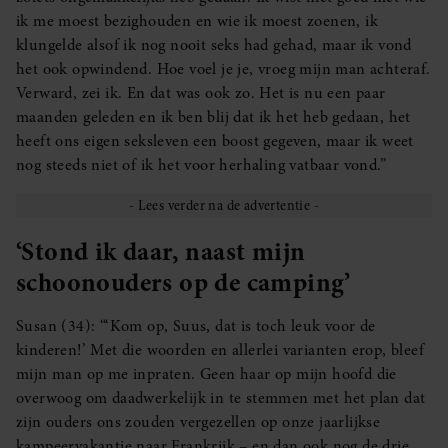
ik me moest bezighouden en wie ik moest zoenen, ik
klungelde alsof ik nog nooit seks had gehad, maar ik vond
het ook opwindend. Hoe voel je je, vroeg mijn man achteraf.
Verward, zei ik. En dat was ook zo. Het is nu een paar
maanden geleden en ik ben blij dat ik het heb gedaan, het
heeft ons eigen seksleven een boost gegeven, maar ik weet
nog steeds niet of ik het voor herhaling vatbaar vond.”
‘Stond ik daar, naast mijn
schoonouders op de camping’
Susan (34): “‘Kom op, Suus, dat is toch leuk voor de
kinderen!’ Met die woorden en allerlei varianten erop, bleef
mijn man op me inpraten. Geen haar op mijn hoofd die
overwoog om daadwerkelijk in te stemmen met het plan dat
zijn ouders ons zouden vergezellen op onze jaarlijkse
kampeervakantie naar Frankrijk – en dan ook nog de drie