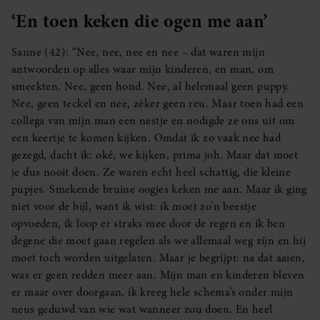
‘En toen keken die ogen me aan’
Sanne (42): “Nee, nee, nee en nee – dat waren mijn
antwoorden op alles waar mijn kinderen, en man, om
smeekten. Nee, geen hond. Nee, al helemaal geen puppy.
Nee, geen teckel en nee, zéker geen reu. Maar toen had een
collega van mijn man een nestje en nodigde ze ons uit om
een keertje te komen kijken. Omdat ik zo vaak nee had
gezegd, dacht ik: oké, we kijken, prima joh. Maar dat moet
je dus nooit doen. Ze waren echt heel schattig, die kleine
pupjes. Smekende bruine oogjes keken me aan. Maar ik ging
niet voor de bijl, want ik wist: ík moet zo’n beestje
opvoeden, ík loop er straks mee door de regen en ík ben
degene die moet gaan regelen als we allemaal weg zijn en hij
moet toch worden uitgelaten. Maar je begrijpt: na dat aaien,
was er geen redden meer aan. Mijn man en kinderen bleven
er maar over doorgaan, ik kreeg hele schema’s onder mijn
neus geduwd van wie wat wanneer zou doen. En heel