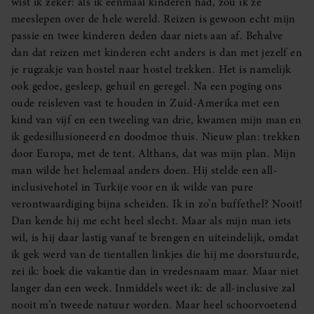
wist ik zeker: als ik eenmaal kinderen had, zou ik ze
meeslepen over de hele wereld. Reizen is gewoon echt mijn
passie en twee kinderen deden daar niets aan af. Behalve
dan dat reizen met kinderen echt anders is dan met jezelf en
je rugzakje van hostel naar hostel trekken. Het is namelijk
ook gedoe, gesleep, gehuil en geregel. Na een poging ons
oude reisleven vast te houden in Zuid-Amerika met een
kind van vijf en een tweeling van drie, kwamen mijn man en
ik gedesillusioneerd en doodmoe thuis. Nieuw plan: trekken
door Europa, met de tent. Althans, dat was mijn plan. Mijn
man wilde het helemaal anders doen. Hij stelde een all-
inclusivehotel in Turkije voor en ik wilde van pure
verontwaardiging bijna scheiden. Ik in zo’n buffethel? Nooit!
Dan kende hij me echt heel slecht. Maar als mijn man iets
wil, is hij daar lastig vanaf te brengen en uiteindelijk, omdat
ik gek werd van de tientallen linkjes die hij me doorstuurde,
zei ik: boek die vakantie dan in vredesnaam maar. Maar niet
langer dan een week. Inmiddels weet ik: de all-inclusive zal
nooit m’n tweede natuur worden. Maar heel schoorvoetend