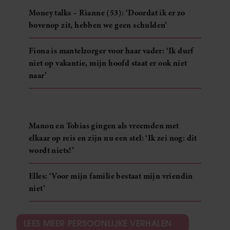
partners kunnen deze gegevens combineren met andere
Money talks – Rianne (53): ‘Doordat ik er zo
informatie die u aan ze heeft verstrekt of die ze hebben
bovenop zit, hebben we geen schulden’
verzameld op basis van uw gebruik van hun services. U
gaat akkoord met onze cookies als u onze website blijft
Fiona is mantelzorger voor haar vader: ‘Ik durf
gebruiken.
niet op vakantie, mijn hoofd staat er ook niet
naar’
Manon en Tobias gingen als vreemden met
elkaar op reis en zijn nu een stel: ‘Ik zei nog: dit
wordt niets!’
Elles: ‘Voor mijn familie bestaat mijn vriendin
niet’
LEES MEER PERSOONLIJKE VERHALEN