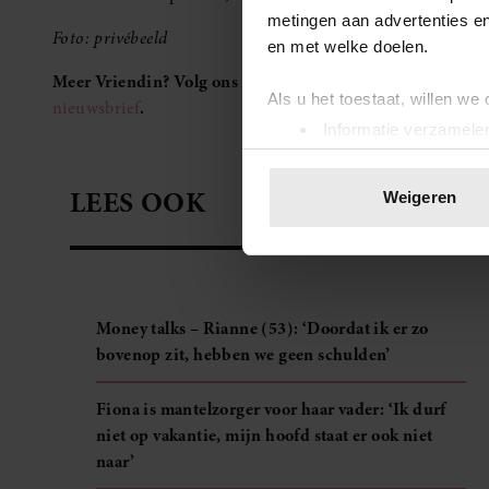
metingen aan advertenties en
Foto: privébeeld
en met welke doelen.
Meer Vriendin? Volg ons op
Facebook
en
Instagram
. Je k
Als u het toestaat, willen we
nieuwsbrief
.
Informatie verzamelen
Uw apparaat identific
Lees meer over hoe uw perso
LEES OOK
Weigeren
toestemming op elk moment wi
We gebruiken cookies om cont
websiteverkeer te analyseren
media, adverteren en analys
Money talks – Rianne (53): ‘Doordat ik er zo
verstrekt of die ze hebben v
bovenop zit, hebben we geen schulden’
onze website blijft gebruiken.
Fiona is mantelzorger voor haar vader: ‘Ik durf
niet op vakantie, mijn hoofd staat er ook niet
naar’