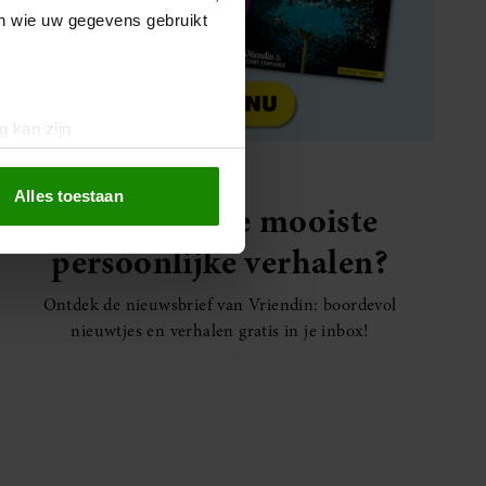
en wie uw gegevens gebruikt
g kan zijn
erprinting)
t
detailgedeelte
in. U kunt uw
Alles toestaan
Elke week de mooiste
persoonlijke verhalen?
 media te bieden en om ons
ze partners voor social
Ontdek de nieuwsbrief van Vriendin: boordevol
nformatie die u aan ze heeft
nieuwtjes en verhalen gratis in je inbox!
oord met onze cookies als u