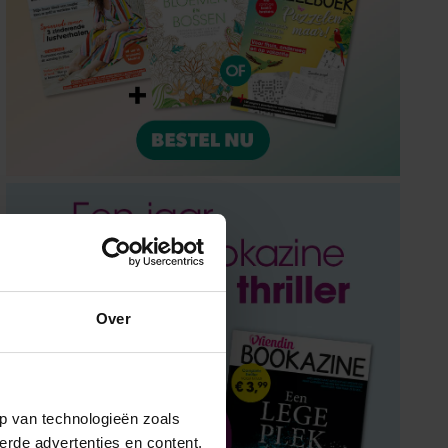
Over
p van technologieën zoals
erde advertenties en content,