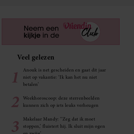
Veel gelezen
1
Anouk is net gescheiden en gaat dit jaar
niet op vakantie: ‘Ik kan het nu niet
betalen’
2
Weekhoroscoop: deze sterrenbeelden
kunnen zich op iets leuks verheugen
3
Makelaar Mandy: ‘‘Zeg dat ik moet
stoppen,’ fluistert hij. Ik sluit mijn ogen
en zwijg’