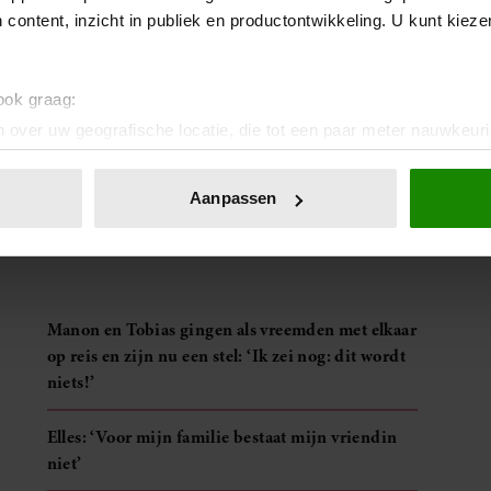
 content, inzicht in publiek en productontwikkeling. U kunt kiez
unt je ook aanmelden voor onze wekelijkse
Vriendin
 ook graag:
 over uw geografische locatie, die tot een paar meter nauwkeuri
eren door het actief te scannen op specifieke eigenschappen (fing
onlijke gegevens worden verwerkt en stel uw voorkeuren in he
Aanpassen
jzigen of intrekken in de Cookieverklaring.
ent en advertenties te personaliseren, om functies voor social
. Ook delen we informatie over uw gebruik van onze site met on
e. Deze partners kunnen deze gegevens combineren met andere i
Manon en Tobias gingen als vreemden met elkaar
erzameld op basis van uw gebruik van hun services. U gaat akk
op reis en zijn nu een stel: ‘Ik zei nog: dit wordt
niets!’
Elles: ‘Voor mijn familie bestaat mijn vriendin
niet’