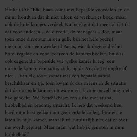
Hinke (49): “Elke baan komt met bepaalde voordelen en de
mijne houdt in dat ik niet alleen de werkuitjes boek, maar
ook de hotelkamers verdeel. Nu betekent dat meestal dat ik
dat voor anderen – de directie, de managers – doe, maar
toen onze directeur in een gulle bui het hele bedrijf
meenam voor een weekend Parijs, was ik degene die het
hotel regelde en voor iedereen de kamers boekte. En dus
ook degene die bepaalde wie welke kamer kreeg: een
normale kamer, een suite, zicht op de Arc de Triomphe of
niet… Van elk soort kamer was een bepaald aantal
beschikbaar en tja, toen kwam ik dus ineens in de situatie
dat de normale kamers op waren en ik voor mezelf nog niets
had geboekt. Wél beschikbaar: een suite met sauna,
bubbelbad en prachtig uitzicht. Ik heb dat weekend heel
hard mijn best gedaan om geen enkele collega binnen te
laten in mijn kamer, want ik wil natuurlijk niet dat er over
me wordt gepraat. Maar mán, wat heb ik genoten in mijn
bubbelbad.”