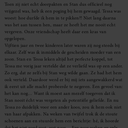
Toen zij niet echt doorpakten en Stan dus officieel nog
vrijgezel was, heb ik een poging bij hem gewaagd. Tessa was
woest: hoe durfde ik hem in te pikken?! Niet lang daarna
was het aan tussen hen, maar ze heeft het me nooit echt
vergeven. Onze vriendschap heeft daar een kras van
opgelopen.
Vijftien jaar en twee kinderen later waren zij nog steeds bij
elkaar. Zelf was ik inmiddels de gescheiden moeder van een
zoon. Stan en Tessa leken altijd het perfecte koppel, tot
Tessa me vorig jaar vertelde dat ze verliefd was op een ander.
Zo erg, dat ze zelfs bij Stan weg wilde gaan. Ze had het hem
ook verteld. Daardoor werd er bij mij iets aangewakkerd wat
ik eerst uit alle macht probeerde te negeren. Een gevoel van:
het kan nog… Want ik moest aan mezelf toegeven dat ik
Stan nooit écht was vergeten als potentiële geliefde. En nu
Tessa zo duidelijk voor een ander koos, zou ik hem ook niet
van haar afpakken. Na weken van twijfel trok ik de stoute
schoenen aan en stuurde hem een berichtje: hé, ik hoorde
dat het niet goed gaat, wat naar… Een paar weken en vele