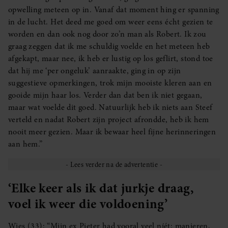
opwelling meteen op in. Vanaf dat moment hing er spanning
in de lucht. Het deed me goed om weer eens écht gezien te
worden en dan ook nog door zo’n man als Robert. Ik zou
graag zeggen dat ik me schuldig voelde en het meteen heb
afgekapt, maar nee, ik heb er lustig op los geflirt, stond toe
dat hij me ‘per ongeluk’ aanraakte, ging in op zijn
suggestieve opmerkingen, trok mijn mooiste kleren aan en
gooide mijn haar los. Verder dan dat ben ik niet gegaan,
maar wat voelde dit goed. Natuurlijk heb ik niets aan Steef
verteld en nadat Robert zijn project afrondde, heb ik hem
nooit meer gezien. Maar ik bewaar heel fijne herinneringen
aan hem.”
‘Elke keer als ik dat jurkje draag,
voel ik weer die voldoening’
Wies (33): “Mijn ex Pieter had vooral veel níét: manieren,