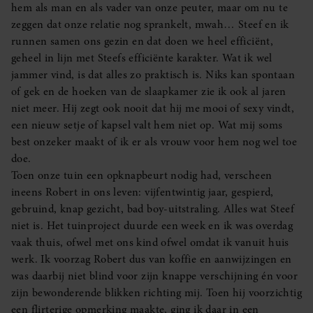
hem als man en als vader van onze peuter, maar om nu te
zeggen dat onze relatie nog sprankelt, mwah… Steef en ik
runnen samen ons gezin en dat doen we heel efficiënt,
geheel in lijn met Steefs efficiënte karakter. Wat ik wel
jammer vind, is dat alles zo praktisch is. Niks kan spontaan
of gek en de hoeken van de slaapkamer zie ik ook al jaren
niet meer. Hij zegt ook nooit dat hij me mooi of sexy vindt,
een nieuw setje of kapsel valt hem niet op. Wat mij soms
best onzeker maakt of ik er als vrouw voor hem nog wel toe
doe.
Toen onze tuin een opknapbeurt nodig had, verscheen
ineens Robert in ons leven: vijfentwintig jaar, gespierd,
gebruind, knap gezicht, bad boy-uitstraling. Alles wat Steef
niet is. Het tuinproject duurde een week en ik was overdag
vaak thuis, ofwel met ons kind ofwel omdat ik vanuit huis
werk. Ik voorzag Robert dus van koffie en aanwijzingen en
was daarbij niet blind voor zijn knappe verschijning én voor
zijn bewonderende blikken richting mij. Toen hij voorzichtig
een flirterige opmerking maakte, ging ik daar in een