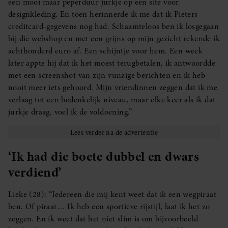
een mooi maar peperduur jurkje op een site voor
designkleding. En toen herinnerde ik me dat ik Pieters
creditcard-gegevens nog had. Schaamteloos ben ik losgegaan
bij die webshop en met een grijns op mijn gezicht rekende ik
achthonderd euro af. Een schijntje voor hem. Een week
later appte hij dat ik het moest terugbetalen, ik antwoordde
met een screenshot van zijn vunzige berichten en ik heb
nooit meer iets gehoord. Mijn vriendinnen zeggen dat ik me
verlaag tot een bedenkelijk niveau, maar elke keer als ik dat
jurkje draag, voel ik de voldoening.”
‘Ik had die boete dubbel en dwars
verdiend’
Lieke (28): “Iedereen die mij kent weet dat ik een wegpiraat
ben. Of piraat… Ik heb een sportieve rijstijl, laat ik het zo
zeggen. En ik weet dat het niet slim is om bijvoorbeeld