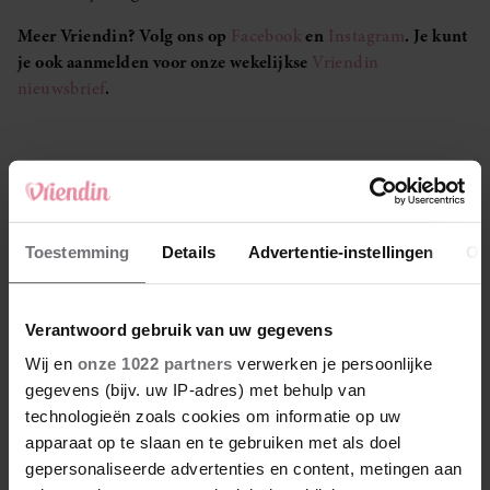
Meer Vriendin? Volg ons op
Facebook
en
Instagram
. Je kunt
je ook aanmelden voor onze wekelijkse
Vriendin
nieuwsbrief
.
LEES OOK
Toestemming
Details
Advertentie-instellingen
Ov
Money talks – Rianne (53): ‘Doordat ik er zo
bovenop zit, hebben we geen schulden’
Verantwoord gebruik van uw gegevens
Wij en
onze 1022 partners
verwerken je persoonlijke
Fiona is mantelzorger voor haar vader: ‘Ik durf
gegevens (bijv. uw IP-adres) met behulp van
niet op vakantie, mijn hoofd staat er ook niet
technologieën zoals cookies om informatie op uw
naar’
apparaat op te slaan en te gebruiken met als doel
gepersonaliseerde advertenties en content, metingen aan