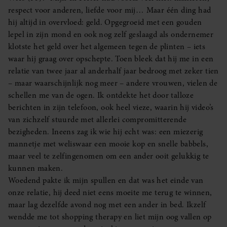
respect voor anderen, liefde voor mij… Maar één ding had
hij altijd in overvloed: geld. Opgegroeid met een gouden
lepel in zijn mond en ook nog zelf geslaagd als ondernemer
klotste het geld over het algemeen tegen de plinten – iets
waar hij graag over opschepte. Toen bleek dat hij me in een
relatie van twee jaar al anderhalf jaar bedroog met zeker tien
– maar waarschijnlijk nog meer – andere vrouwen, vielen de
schellen me van de ogen. Ik ontdekte het door talloze
berichten in zijn telefoon, ook heel vieze, waarin hij video’s
van zichzelf stuurde met allerlei compromitterende
bezigheden. Ineens zag ik wie hij echt was: een miezerig
mannetje met weliswaar een mooie kop en snelle babbels,
maar veel te zelfingenomen om een ander ooit gelukkig te
kunnen maken.
Woedend pakte ik mijn spullen en dat was het einde van
onze relatie, hij deed niet eens moeite me terug te winnen,
maar lag dezelfde avond nog met een ander in bed. Ikzelf
wendde me tot shopping therapy en liet mijn oog vallen op