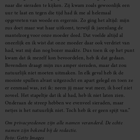
naar die sieraden te kijken. Zij kwam zoals gewoonlijk een
uur te laat en tegen die tijd had ik me al helemaal
opgevreten van woede en ergernis. Zo ging het altijd: mijn
zus doet maar wat haar uitkomt, terwijl ík jarenlang de
mantelzorg voor onze moeder deed. Dat voelde altijd al
oneerlijk en ik wist dat onze moeder daar ook verdriet van
had, wat mij dan nog bozer maakte. Dus toen ik op het punt
kwam dat ik mezelf kon bevoordelen, heb ik dat gedaan.
Bovendien draagt mijn zus amper sieraden, maar dat zou
natuurlijk niet moeten uitmaken. In elk geval heb ik de
mooiste spullen alvast uitgezocht en apart gelegd en toen ze
er eenmaal was, zei ik: neem jij maar wat meer, ik hoef niet
zoveel. Het stapeltje dat ik al had, heb ik niet laten zien.
Onderaan de streep hebben we evenveel sieraden, maar
netjes is het natuurlijk niet. Toch heb ik er geen spijt van.”
Om privacyredenen zijn alle namen veranderd. De echte
namen zijn bekend bij de redactie.
Foto: Getty Images