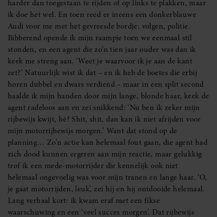
harder dan toegestaan te rijden of op links te plakken, maar
ik doe het wel. En toen reed er ineens een donkerblauwe
Audi voor me met het gevreesde bordje: volgen, politie.
Bibberend opende ik mijn raampje toen we eenmaal stil
stonden, en een agent die zo’n tien jaar ouder was dan ik
keek me streng aan. ‘Weet je waarvoor ik je aan de kant
zet?’ Natuurlijk wist ik dat – en ik heb de boetes die erbij
horen dubbel en dwars verdiend – maar in een split second
haalde ik mijn handen door mijn lange, blonde haar, keek de
agent radeloos aan en zei snikkend: ‘Nu ben ik zeker mijn
rijbewijs kwijt, hè? Shit, shit, dan kan ik niet afrijden voor
mijn motorrijbewijs morgen.’ Want dat stond op de
planning… Zo’n actie kan helemaal fout gaan, die agent had
zich dood kunnen ergeren aan mijn reactie, maar gelukkig
trof ik een mede-motorrijder die kennelijk ook niet
helemaal ongevoelig was voor mijn tranen en lange haar. ‘O,
je gaat motorrijden, leuk’, zei hij en hij ontdooide helemaal.
Lang verhaal kort: ik kwam eraf met een fikse
waarschuwing en een ‘veel succes morgen’. Dat rijbewijs