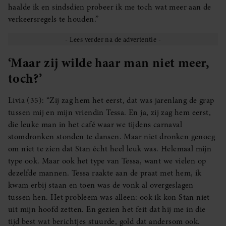
haalde ik en sindsdien probeer ik me toch wat meer aan de
verkeersregels te houden.”
‘Maar zij wilde haar man niet meer,
toch?’
Livia (35): “Zij zag hem het eerst, dat was jarenlang de grap
tussen mij en mijn vriendin Tessa. En ja, zij zag hem eerst,
die leuke man in het café waar we tijdens carnaval
stomdronken stonden te dansen. Maar niet dronken genoeg
om niet te zien dat Stan écht heel leuk was. Helemaal mijn
type ook. Maar ook het type van Tessa, want we vielen op
dezelfde mannen. Tessa raakte aan de praat met hem, ik
kwam erbij staan en toen was de vonk al overgeslagen
tussen hen. Het probleem was alleen: ook ík kon Stan niet
uit mijn hoofd zetten. En gezien het feit dat hij me in die
tijd best wat berichtjes stuurde, gold dat andersom ook.