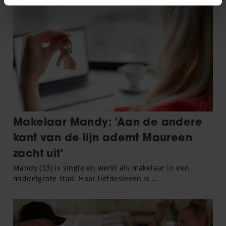
intrekken in de Cookieverklaring.
We gebruiken cookies om content en advertenties te
personaliseren, om functies voor social media te bieden
en om ons websiteverkeer te analyseren. Ook delen we
informatie over uw gebruik van onze site met onze
partners voor social media, adverteren en analyse. Deze
partners kunnen deze gegevens combineren met andere
informatie die u aan ze heeft verstrekt of die ze hebben
verzameld op basis van uw gebruik van hun services. U
gaat akkoord met onze cookies als u onze website blijft
gebruiken.