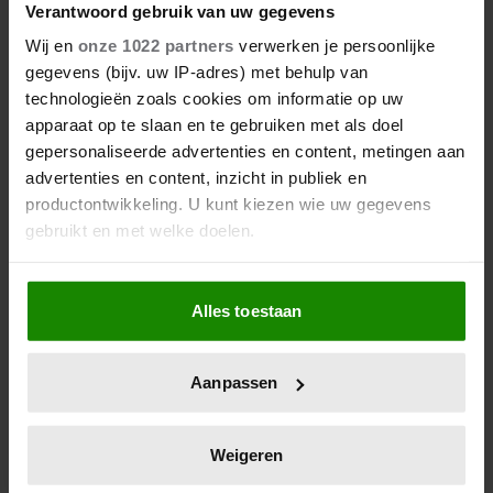
Verantwoord gebruik van uw gegevens
Wij en
onze 1022 partners
verwerken je persoonlijke
gegevens (bijv. uw IP-adres) met behulp van
technologieën zoals cookies om informatie op uw
apparaat op te slaan en te gebruiken met als doel
gepersonaliseerde advertenties en content, metingen aan
advertenties en content, inzicht in publiek en
productontwikkeling. U kunt kiezen wie uw gegevens
gebruikt en met welke doelen.
Als u het toestaat, willen we ook graag:
Alles toestaan
Informatie verzamelen over uw geografische
locatie, die tot een paar meter nauwkeurig kan zijn
Uw apparaat identificeren door het actief te
Aanpassen
scannen op specifieke eigenschappen (fingerprinting)
Lees meer over hoe uw persoonlijke gegevens worden
verwerkt en stel uw voorkeuren in het
detailgedeelte
in.
Weigeren
U kunt uw toestemming op elk moment wijzigen of