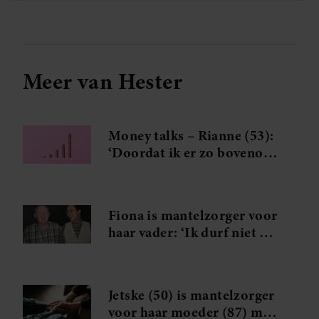
Meer van Hester
Money talks – Rianne (53):
‘Doordat ik er zo bovenop
zit, hebben we geen
schulden’
Fiona is mantelzorger voor
haar vader: ‘Ik durf niet op
vakantie, mijn hoofd staat
er ook niet naar’
Jetske (50) is mantelzorger
voor haar moeder (87) met