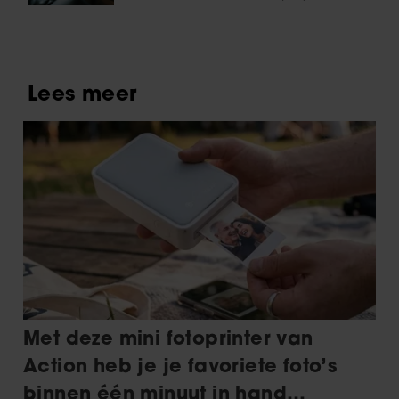
dementie: ‘Je gaat door een
rouwproces’