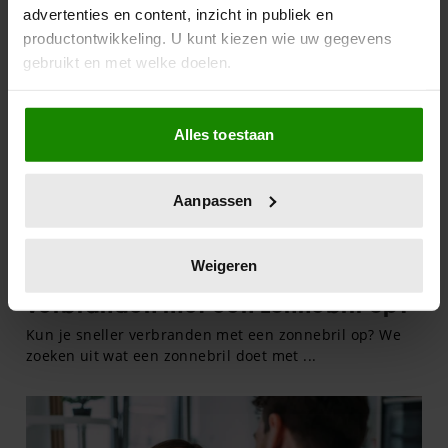
advertenties en content, inzicht in publiek en
productontwikkeling. U kunt kiezen wie uw gegevens
gebruikt en met welke doelen.
Als u het toestaat, willen we ook graag:
Alles toestaan
Informatie verzamelen over uw geografische
locatie, die tot een paar meter nauwkeurig kan zijn
Uw apparaat identificeren door het actief te
Aanpassen
scannen op specifieke eigenschappen (fingerprinting)
Lees meer over hoe uw persoonlijke gegevens worden
verwerkt en stel uw voorkeuren in het
detailgedeelte
in.
Weigeren
U kunt uw toestemming op elk moment wijzigen of
intrekken in de Cookieverklaring.
We gebruiken cookies om content en advertenties te
personaliseren, om functies voor social media te bieden
en om ons websiteverkeer te analyseren. Ook delen we
informatie over uw gebruik van onze site met onze