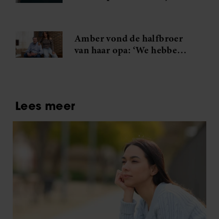
eetclub gezet’
Amber vond de halfbroer
van haar opa: ‘We hebben
er lieve familie bij’