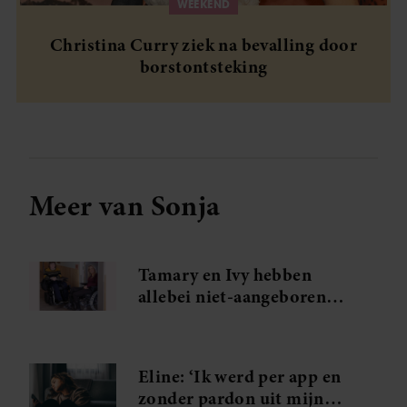
WEEKEND
Christina Curry ziek na bevalling door
borstontsteking
Meer van Sonja
Tamary en Ivy hebben
allebei niet-aangeboren
hersenletsel: ‘Vanaf het
allereerste moment wist zij
wat ik bedoelde’
Eline: ‘Ik werd per app en
zonder pardon uit mijn