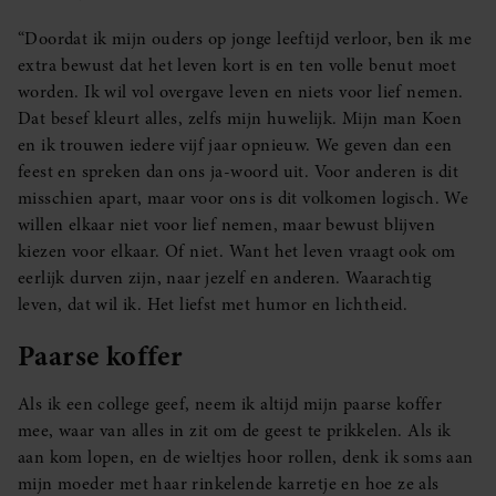
partners kunnen deze gegevens combineren met andere
“Doordat ik mijn ouders op jonge leeftijd verloor, ben ik me
informatie die u aan ze heeft verstrekt of die ze hebben
extra bewust dat het leven kort is en ten volle benut moet
verzameld op basis van uw gebruik van hun services. U
worden. Ik wil vol overgave leven en niets voor lief nemen.
gaat akkoord met onze cookies als u onze website blijft
Dat besef kleurt alles, zelfs mijn huwelijk. Mijn man Koen
gebruiken.
en ik trouwen iedere vijf jaar opnieuw. We geven dan een
feest en spreken dan ons ja-woord uit. Voor anderen is dit
misschien apart, maar voor ons is dit volkomen logisch. We
willen elkaar niet voor lief nemen, maar bewust blijven
kiezen voor elkaar. Of niet. Want het leven vraagt ook om
eerlijk durven zijn, naar jezelf en anderen. Waarachtig
leven, dat wil ik. Het liefst met humor en lichtheid.
Paarse koffer
Als ik een college geef, neem ik altijd mijn paarse koffer
mee, waar van alles in zit om de geest te prikkelen. Als ik
aan kom lopen, en de wieltjes hoor rollen, denk ik soms aan
mijn moeder met haar rinkelende karretje en hoe ze als