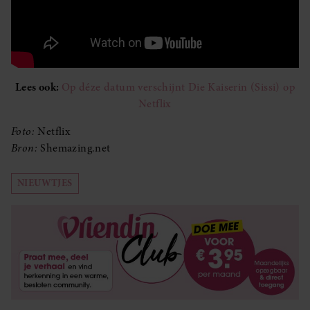
Lees ook:
Op déze datum verschijnt Die Kaiserin (Sissi) op
Netflix
Foto:
Netflix
Bron:
Shemazing.net
NIEUWTJES