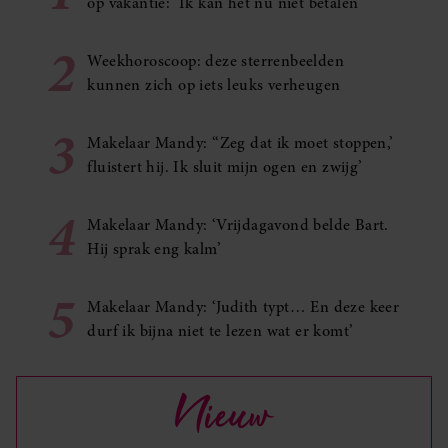
op vakantie: ‘Ik kan het nu niet betalen’
2
Weekhoroscoop: deze sterrenbeelden
kunnen zich op iets leuks verheugen
3
Makelaar Mandy: ‘‘Zeg dat ik moet stoppen,’
fluistert hij. Ik sluit mijn ogen en zwijg’
4
Makelaar Mandy: ‘Vrijdagavond belde Bart.
Hij sprak eng kalm’
5
Makelaar Mandy: ‘Judith typt… En deze keer
durf ik bijna niet te lezen wat er komt’
Nieuw