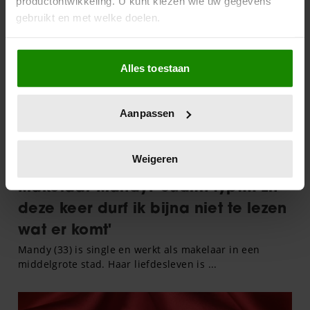
productontwikkeling. U kunt kiezen wie uw gegevens
gebruikt en met welke doelen.
Als u het toestaat, willen we ook graag:
Alles toestaan
Informatie verzamelen over uw geografische
locatie, die tot een paar meter nauwkeurig kan zijn
Uw apparaat identificeren door het actief te
Aanpassen
scannen op specifieke eigenschappen (fingerprinting)
Lees meer over hoe uw persoonlijke gegevens worden
verwerkt en stel uw voorkeuren in het
detailgedeelte
in.
Weigeren
U kunt uw toestemming op elk moment wijzigen of
intrekken in de Cookieverklaring.
We gebruiken cookies om content en advertenties te
personaliseren, om functies voor social media te bieden
en om ons websiteverkeer te analyseren. Ook delen we
informatie over uw gebruik van onze site met onze
partners voor social media, adverteren en analyse. Deze
partners kunnen deze gegevens combineren met andere