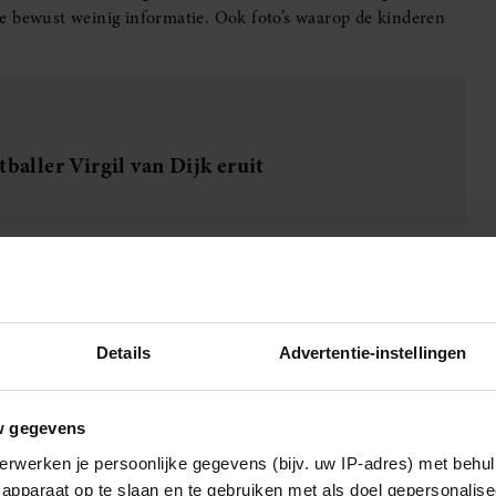
e bewust weinig informatie. Ook foto’s waarop de kinderen
tballer Virgil van Dijk eruit
baller. Ze heeft ook verschillende eigen ondernemingen
4000, waar kleding werd verkocht. Daarnaast werkte ze als
Details
Advertentie-instellingen
en bedrijf dat photobooths verhuurt voor feesten en
w gegevens
erwerken je persoonlijke gegevens (bijv. uw IP-adres) met behul
apparaat op te slaan en te gebruiken met als doel gepersonalise
Voor zijn carrière verhuisde het gezin naar Italië. Hoe hun