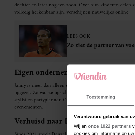
dochter en later nog een zoon. Over hun kinderen delen z
volledig herkenbaar zijn, verschijnen nauwelijks online.
LEES OOK
Zo ziet de partner van voe
Eigen onderneming
Jaimy is meer dan alleen de partner van een bekende voet
opgezet. Zo was ze oprichter van webshop Four Thousand 
Toestemming
stylist en partyplanner. Ook richtte ze Lovely Booth op, e
evenementen.
Verantwoord gebruik van u
Verhuisd naar Italië
Wij en
onze 1022 partners
v
cookies om informatie op uw 
Sinds 2021 speelt Denzel voor de Italiaanse topclub Inter. 