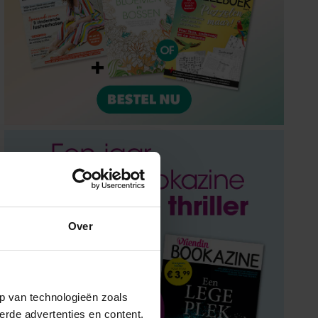
Over
p van technologieën zoals
erde advertenties en content,