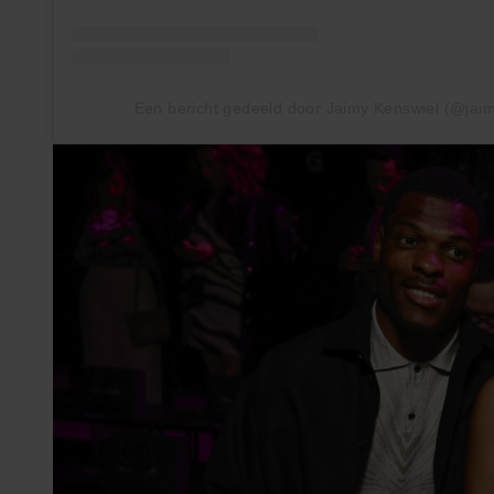
Een bericht gedeeld door Jaimy Kenswiel (@jai