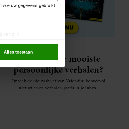
en wie uw gegevens gebruikt
g kan zijn
erprinting)
t
detailgedeelte
in. U kunt uw
Alles toestaan
Elke week de mooiste
persoonlijke verhalen?
 media te bieden en om ons
ze partners voor social
Ontdek de nieuwsbrief van Vriendin: boordevol
nformatie die u aan ze heeft
nieuwtjes en verhalen gratis in je inbox!
oord met onze cookies als u