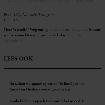
Een bericht gedeeld door Virgil van Dijk (@virgilvandijk)
Bron: 100p NL, ANP, Instagram
Foto: ANP
Meer Vriendin? Volg ons op
Facebook
en
Instagram
. Je kunt
je ook aanmelden voor onze wekelijkse
Vriendin
nieuwsbrief
.
LEES OOK
Na weken vol spanning zetten De Bondgenoten-
Anouk en Diederik een volgende stap
Zonliefhebbers opgelet: zo wordt het weer dit