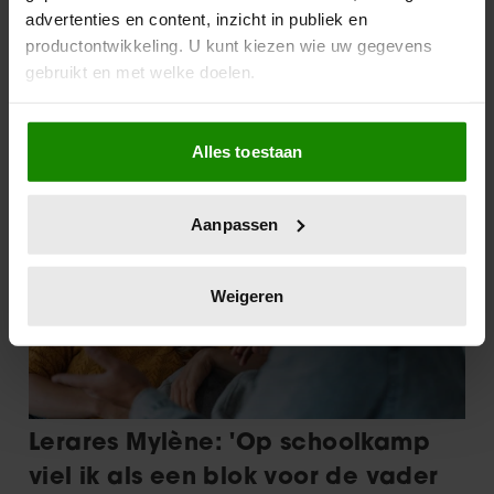
advertenties en content, inzicht in publiek en
productontwikkeling. U kunt kiezen wie uw gegevens
gebruikt en met welke doelen.
Als u het toestaat, willen we ook graag:
Alles toestaan
Informatie verzamelen over uw geografische
locatie, die tot een paar meter nauwkeurig kan zijn
Uw apparaat identificeren door het actief te
Aanpassen
scannen op specifieke eigenschappen (fingerprinting)
Lees meer over hoe uw persoonlijke gegevens worden
verwerkt en stel uw voorkeuren in het
detailgedeelte
in.
Weigeren
U kunt uw toestemming op elk moment wijzigen of
intrekken in de Cookieverklaring.
We gebruiken cookies om content en advertenties te
personaliseren, om functies voor social media te bieden
en om ons websiteverkeer te analyseren. Ook delen we
informatie over uw gebruik van onze site met onze