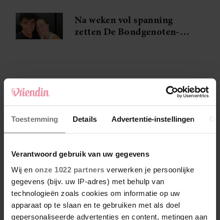
maken
Na weken vol spanning
zetten De Bondgenoten-
Anouk en Diederik een
volgende stap
Toestemming
Details
Advertentie-instellingen
Ov
Verantwoord gebruik van uw gegevens
Wij en
onze 1022 partners
verwerken je persoonlijke
gegevens (bijv. uw IP-adres) met behulp van
technologieën zoals cookies om informatie op uw
apparaat op te slaan en te gebruiken met als doel
gepersonaliseerde advertenties en content, metingen aan