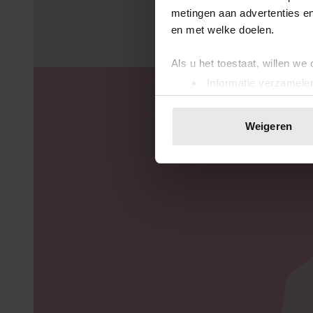
LEES MEER
metingen aan advertenties en
en met welke doelen.
Als u het toestaat, willen we
Informatie verzamelen
Uw apparaat identific
Lees meer over hoe uw perso
Weigeren
toestemming op elk moment wi
We gebruiken cookies om cont
websiteverkeer te analyseren
media, adverteren en analys
verstrekt of die ze hebben v
onze website blijft gebruiken.