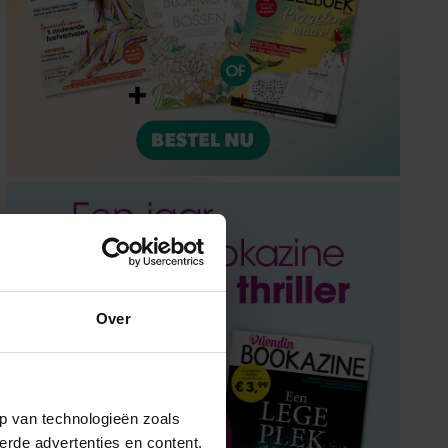
Over
p van technologieën zoals
erde advertenties en content,