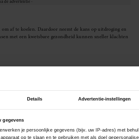
n om af te koelen. Daardoor neemt de kans op uitdroging en
ensen met een kwetsbare gezondheid kunnen sneller klachten
standig om je planning een beetje aan te passen. Tussen
n. Dus dat rondje hardlopen, de tuin omspitten of fanatiek
. Werk je buiten of heb je een activiteit in de zon gepland,
Details
Advertentie-instellingen
weten over hitte, praktische tips, inspiratie en herkenbare
w gegevens
r zomerse dagen.
erwerken je persoonlijke gegevens (bijv. uw IP-adres) met behul
apparaat op te slaan en te gebruiken met als doel gepersonalise