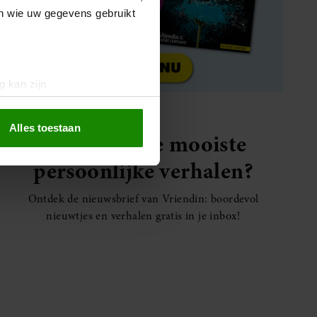
en wie uw gegevens gebruikt
g kan zijn
erprinting)
t
detailgedeelte
in. U kunt uw
Alles toestaan
Elke week de mooiste
persoonlijke verhalen?
 media te bieden en om ons
ze partners voor social
Ontdek de nieuwsbrief van Vriendin: boordevol
nformatie die u aan ze heeft
nieuwtjes en verhalen gratis in je inbox!
oord met onze cookies als u