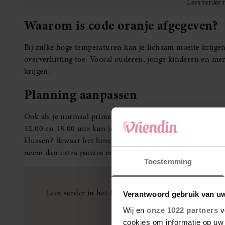
Waarom is code oranje afgegeven?
Bij zulke hoge temperaturen kan je lichaam moeite krijge
oververhitting toe. Vooral ouderen, jonge kinderen en m
krijgen.
Planning aanpassen
Ook als je normaal prima tegen warm weer kunt, is het ver
12.00 en 18.00 uur kun je zware inspanning beter overslaa
klussen? Bewaar het liever voor de vroege ochtend of avond
neem dan extra pauzes en zoek regelmatig de schaduw op.
Toestemming
Lees verder in het
Dossier Hitte
: alles wat je wilt 
Verantwoord gebruik van u
verhalen voo
Wij en
onze 1022 partners
v
cookies om informatie op uw 