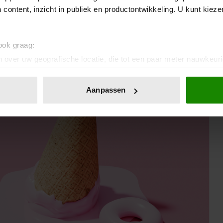
 OVER HITTE
 content, inzicht in publiek en productontwikkeling. U kunt kiez
 ook graag:
 over uw geografische locatie, die tot een paar meter nauwkeuri
eren door het actief te scannen op specifieke eigenschappen (fing
onlijke gegevens worden verwerkt en stel uw voorkeuren in he
Aanpassen
jzigen of intrekken in de Cookieverklaring.
ent en advertenties te personaliseren, om functies voor social
. Ook delen we informatie over uw gebruik van onze site met on
e. Deze partners kunnen deze gegevens combineren met andere i
erzameld op basis van uw gebruik van hun services. U gaat akk