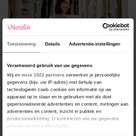
Toestemming
Details
Advertentie-instellingen
Ov
Verantwoord gebruik van uw gegevens
Wij en
onze 1022 partners
verwerken je persoonlijke
gegevens (bijv. uw IP-adres) met behulp van
technologieën zoals cookies om informatie op uw
apparaat op te slaan en te gebruiken met als doel
gepersonaliseerde advertenties en content, metingen aan
advertenties en content, inzicht in publiek en
productontwikkeling. U kunt kiezen wie uw gegevens
gebruikt en met welke doelen.