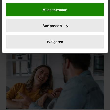
Als u het toestaat, willen we ook graag:
Alles toestaan
Informatie verzamelen over uw geografische
locatie, die tot een paar meter nauwkeurig kan zijn
Uw apparaat identificeren door het actief te
Aanpassen
scannen op specifieke eigenschappen (fingerprinting)
Lees meer over hoe uw persoonlijke gegevens worden
verwerkt en stel uw voorkeuren in het
detailgedeelte
in.
Weigeren
U kunt uw toestemming op elk moment wijzigen of
intrekken in de Cookieverklaring.
We gebruiken cookies om content en advertenties te
personaliseren, om functies voor social media te bieden
en om ons websiteverkeer te analyseren. Ook delen we
informatie over uw gebruik van onze site met onze
partners voor social media, adverteren en analyse. Deze
partners kunnen deze gegevens combineren met andere
informatie die u aan ze heeft verstrekt of die ze hebben
verzameld op basis van uw gebruik van hun services. U