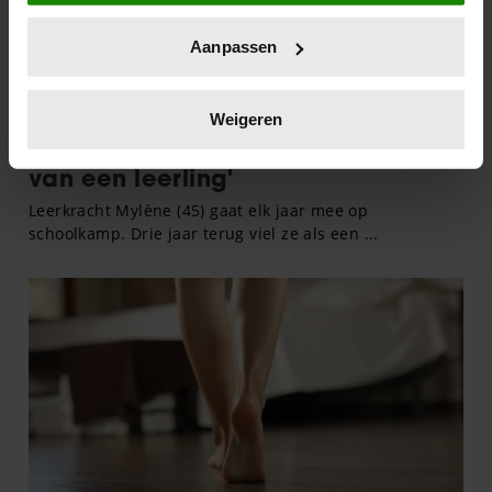
locatie, die tot een paar meter nauwkeurig kan zijn
Uw apparaat identificeren door het actief te
Aanpassen
scannen op specifieke eigenschappen (fingerprinting)
Lees meer over hoe uw persoonlijke gegevens worden
verwerkt en stel uw voorkeuren in het
detailgedeelte
in.
Weigeren
U kunt uw toestemming op elk moment wijzigen of
intrekken in de Cookieverklaring.
We gebruiken cookies om content en advertenties te
personaliseren, om functies voor social media te bieden
en om ons websiteverkeer te analyseren. Ook delen we
informatie over uw gebruik van onze site met onze
partners voor social media, adverteren en analyse. Deze
partners kunnen deze gegevens combineren met andere
informatie die u aan ze heeft verstrekt of die ze hebben
verzameld op basis van uw gebruik van hun services. U
gaat akkoord met onze cookies als u onze website blijft
gebruiken.