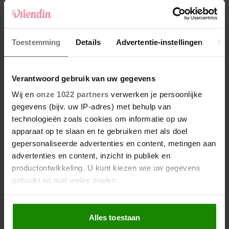
Lavendel snoeien: zo wordt
jouw lavendel dé
blikvanger van de straat
Toestemming
Details
Advertentie-instellingen
Ov
Met deze 2 extra’s wordt je
Verantwoord gebruik van uw gegevens
pasta carbonara de beste
die je ooit hebt geproefd
Wij en
onze 1022 partners
verwerken je persoonlijke
gegevens (bijv. uw IP-adres) met behulp van
technologieën zoals cookies om informatie op uw
apparaat op te slaan en te gebruiken met als doel
gepersonaliseerde advertenties en content, metingen aan
advertenties en content, inzicht in publiek en
productontwikkeling. U kunt kiezen wie uw gegevens
gebruikt en met welke doelen.
Als u het toestaat, willen we ook graag:
Alles toestaan
Informatie verzamelen over uw geografische