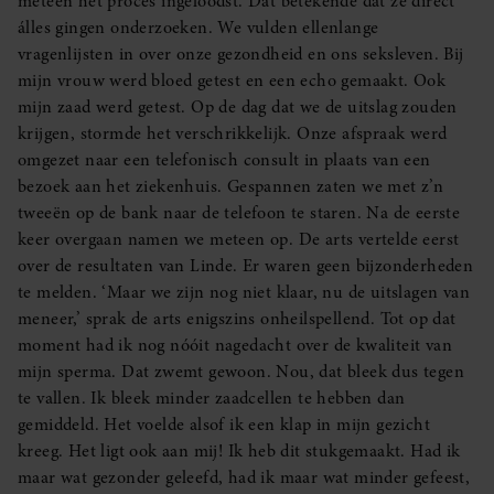
meteen het proces ingeloodst. Dat betekende dat ze direct
álles gingen onderzoeken. We vulden ellenlange
vragenlijsten in over onze gezondheid en ons seksleven. Bij
mijn vrouw werd bloed getest en een echo gemaakt. Ook
mijn zaad werd getest. Op de dag dat we de uitslag zouden
krijgen, stormde het verschrikkelijk. Onze afspraak werd
omgezet naar een telefonisch consult in plaats van een
bezoek aan het ziekenhuis. Gespannen zaten we met z’n
tweeën op de bank naar de telefoon te staren. Na de eerste
keer overgaan namen we meteen op. De arts vertelde eerst
over de resultaten van Linde. Er waren geen bijzonderheden
te melden. ‘Maar we zijn nog niet klaar, nu de uitslagen van
meneer,’ sprak de arts enigszins onheilspellend. Tot op dat
moment had ik nog nóóit nagedacht over de kwaliteit van
mijn sperma. Dat zwemt gewoon. Nou, dat bleek dus tegen
te vallen. Ik bleek minder zaadcellen te hebben dan
gemiddeld. Het voelde alsof ik een klap in mijn gezicht
kreeg. Het ligt ook aan mij! Ik heb dit stukgemaakt. Had ik
maar wat gezonder geleefd, had ik maar wat minder gefeest,