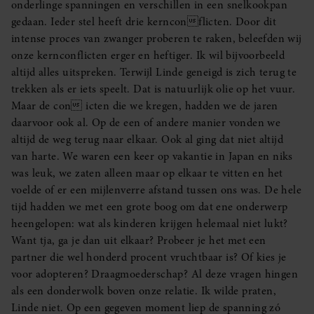
onderlinge spanningen en verschillen in een snelkookpan
gedaan. Ieder stel heeft drie kernconflicten. Door dit
intense proces van zwanger proberen te raken, beleefden wij
onze kernconflicten erger en heftiger. Ik wil bijvoorbeeld
altijd alles uitspreken. Terwijl Linde geneigd is zich terug te
trekken als er iets speelt. Dat is natuurlijk olie op het vuur.
Maar de con icten die we kregen, hadden we de jaren
daarvoor ook al. Op de een of andere manier vonden we
altijd de weg terug naar elkaar. Ook al ging dat niet altijd
van harte. We waren een keer op vakantie in Japan en niks
was leuk, we zaten alleen maar op elkaar te vitten en het
voelde of er een mijlenverre afstand tussen ons was. De hele
tijd hadden we met een grote boog om dat ene onderwerp
heengelopen: wat als kinderen krijgen helemaal niet lukt?
Want tja, ga je dan uit elkaar? Probeer je het met een
partner die wel honderd procent vruchtbaar is? Of kies je
voor adopteren? Draagmoederschap? Al deze vragen hingen
als een donderwolk boven onze relatie. Ik wilde praten,
Linde niet. Op een gegeven moment liep de spanning zó