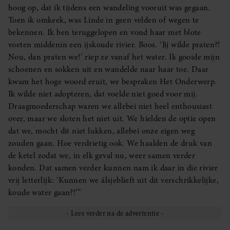
hoog op, dat ik tijdens een wandeling vooruit was gegaan.
Toen ik omkeek, was Linde in geen velden of wegen te
bekennen. Ik ben teruggelopen en vond haar met blote
voeten middenin een ijskoude rivier. Boos. ‘Jij wilde praten?!
Nou, dan praten we!’ riep ze vanaf het water. Ik gooide mijn
schoenen en sokken uit en wandelde naar haar toe. Daar
kwam het hoge woord eruit, we bespraken Het Onderwerp.
Ik wilde niet adopteren, dat voelde niet goed voor mij.
Draagmoederschap waren we allebei niet heel enthousiast
over, maar we sloten het niet uit. We hielden de optie open
dat we, mocht dit niet lukken, allebei onze eigen weg
zouden gaan. Hoe verdrietig ook. We haalden de druk van
de ketel zodat we, in elk geval nu, weer samen verder
konden. Dat samen verder kunnen nam ik daar in die rivier
vrij letterlijk: ‘Kunnen we álsjeblieft uit dit verschrikkelijke,
koude water gaan?!’”