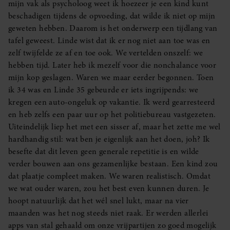
mijn vak als psycholoog weet ik hoezeer je een kind kunt
beschadigen tijdens de opvoeding, dat wilde ik niet op mijn
geweten hebben. Daarom is het onderwerp een tijdlang van
tafel geweest. Linde wist dat ik er nog niet aan toe was en
zelf twijfelde ze af en toe ook. We vertelden onszelf: we
hebben tijd. Later heb ik mezelf voor die nonchalance voor
mijn kop geslagen. Waren we maar eerder begonnen. Toen
ik 34 was en Linde 35 gebeurde er iets ingrijpends: we
kregen een auto-ongeluk op vakantie. Ik werd gearresteerd
en heb zelfs een paar uur op het politiebureau vastgezeten.
Uiteindelijk liep het met een sisser af, maar het zette me wel
hardhandig stil: wat ben je eigenlijk aan het doen, joh? Ik
besefte dat dit leven geen generale repetitie is en wilde
verder bouwen aan ons gezamenlijke bestaan. Een kind zou
dat plaatje compleet maken. We waren realistisch. Omdat
we wat ouder waren, zou het best even kunnen duren. Je
hoopt natuurlijk dat het wél snel lukt, maar na vier
maanden was het nog steeds niet raak. Er werden allerlei
apps van stal gehaald om onze vrijpartijen zo goed mogelijk