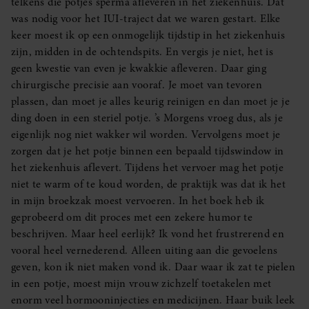
telkens die potjes sperma afleveren in het ziekenhuis. Dat
was nodig voor het IUI-traject dat we waren gestart. Elke
keer moest ik op een onmogelijk tijdstip in het ziekenhuis
zijn, midden in de ochtendspits. En vergis je niet, het is
geen kwestie van even je kwakkie afleveren. Daar ging
chirurgische precisie aan vooraf. Je moet van tevoren
plassen, dan moet je alles keurig reinigen en dan moet je je
ding doen in een steriel potje. ’s Morgens vroeg dus, als je
eigenlijk nog niet wakker wil worden. Vervolgens moet je
zorgen dat je het potje binnen een bepaald tijdswindow in
het ziekenhuis aflevert. Tijdens het vervoer mag het potje
niet te warm of te koud worden, de praktijk was dat ik het
in mijn broekzak moest vervoeren. In het boek heb ik
geprobeerd om dit proces met een zekere humor te
beschrijven. Maar heel eerlijk? Ik vond het frustrerend en
vooral heel vernederend. Alleen uiting aan die gevoelens
geven, kon ik niet maken vond ik. Daar waar ik zat te pielen
in een potje, moest mijn vrouw zichzelf toetakelen met
enorm veel hormooninjecties en medicijnen. Haar buik leek