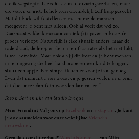
die ik wegstopte. Ik zocht steun of ervaringsverhalen, maar
die waren er niet. Ik heb toen uiteindelijk zelf hulp gezocht.
Met dit boek wil ik stellen en met name de mannen
meegeven: je bent niet alleen. Ook al voelt dat wel zo.
Daarnaast wilde ik mensen een inkijkje geven in hoe zo’n
proces verloopt. Natuurlijk is elke situatie anders, maar de
rode draad, de hoop en de pijn en frustratie als het niet lukt,
is wel hetzelfde. Maar ook als jij dit leest en je hebt mensen
in je omgeving die heel hard proberen een kind te krijgen,
stuur een appje. Een simpel ik ben er voor je is al genoeg.
Even dat momentje van troost en je gezien voelen in je pijn,
dat doet meer dan ik in woorden kan vatten.”
Foto’s: Bart en Lin van Studio Evoque
Meer Vriendin? Volg ons op
Facebook
en
Instagram
. Je kunt
je ook aanmelden voor onze wekelijkse
Vriendin
nieuwsbrief
.
Geraakt door dit verhaal?
Word abonnee
van Mijn