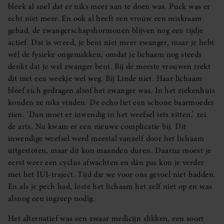
bleek al snel dat er niks meer aan te doen was. Puck was er
echt niet meer. En ook al heeft een vrouw een miskraam
gehad, de zwangerschapshormonen blijven nog een tijdje
actief. Dat is wreed, je bent niet meer zwanger, maar je hebt
wél de fysieke ongemakken, omdat je lichaam nog steeds
denkt dat je wel zwanger bent. Bij de meeste vrouwen trekt
dit met een weekje wel weg. Bij Linde niet. Haar lichaam
bleef zich gedragen alsof het zwanger was. In het ziekenhuis
konden ze niks vinden. De echo liet een schone baarmoeder
zien. ‘Dan moet er inwendig in het weefsel iets zitten,’ zei
de arts. Nu kwam er een nieuwe complicatie bij. Dit
inwendige weefsel werd meestal vanzelf door het lichaam
uitgestoten, maar dit kon maanden duren. Daarna moest je
eerst weer een cyclus afwachten en dán pas kon je verder
met het IUI-traject. Tijd die we voor ons gevoel niet hadden.
En als je pech had, loste het lichaam het zelf niet op en was
alsnog een ingreep nodig.
Het alternatief was een zwaar medicijn slikken, een soort