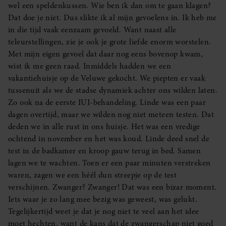
wel een speldenkussen. Wie ben ik dan om te gaan klagen?
Dat doe je niet. Dus slikte ik al mijn gevoelens in. Ik heb me
in die tijd vaak eenzaam gevoeld. Want naast alle
teleurstellingen, zie je ook je grote liefde enorm worstelen.
Met mijn eigen gevoel dat daar nog eens bovenop kwam,
wist ik me geen raad. Inmiddels hadden we een
vakantiehuisje op de Veluwe gekocht. We piepten er vaak
tussenuit als we de stadse dynamiek achter ons wilden laten.
Zo ook na de eerste IUI-behandeling. Linde was een paar
dagen overtijd, maar we wilden nog niet meteen testen. Dat
deden we in alle rust in ons huisje. Het was een vredige
ochtend in november en het was koud. Linde deed snel de
test in de badkamer en kroop gauw terug in bed. Samen
lagen we te wachten. Toen er een paar minuten verstreken
waren, zagen we een héél dun streepje op de test
verschijnen. Zwanger? Zwanger! Dat was een bizar moment.
Iets waar je zo lang mee bezig was geweest, was gelukt.
Tegelijkertijd weet je dat je nog niet te veel aan het idee
moet hechten, want de kans dat de zwangerschap niet goed