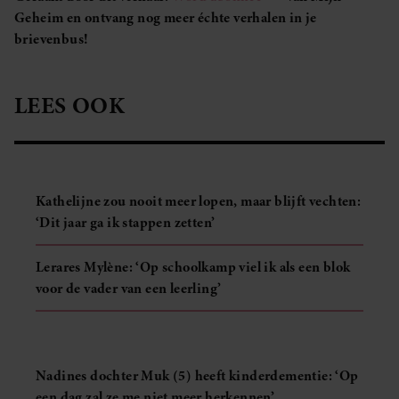
Geheim en ontvang nog meer échte verhalen in je
brievenbus!
LEES OOK
Kathelijne zou nooit meer lopen, maar blijft vechten:
‘Dit jaar ga ik stappen zetten’
Lerares Mylène: ‘Op schoolkamp viel ik als een blok
voor de vader van een leerling’
Nadines dochter Muk (5) heeft kinderdementie: ‘Op
een dag zal ze me niet meer herkennen’