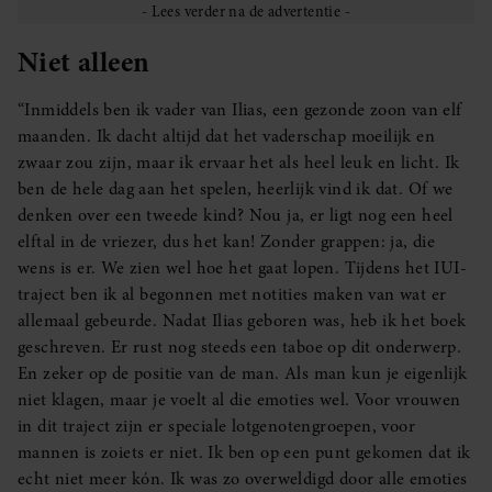
partners kunnen deze gegevens combineren met andere
informatie die u aan ze heeft verstrekt of die ze hebben
Niet alleen
verzameld op basis van uw gebruik van hun services. U
gaat akkoord met onze cookies als u onze website blijft
“Inmiddels ben ik vader van Ilias, een gezonde zoon van elf
gebruiken.
maanden. Ik dacht altijd dat het vaderschap moeilijk en
zwaar zou zijn, maar ik ervaar het als heel leuk en licht. Ik
ben de hele dag aan het spelen, heerlijk vind ik dat. Of we
denken over een tweede kind? Nou ja, er ligt nog een heel
elftal in de vriezer, dus het kan! Zonder grappen: ja, die
wens is er. We zien wel hoe het gaat lopen. Tijdens het IUI-
traject ben ik al begonnen met notities maken van wat er
allemaal gebeurde. Nadat Ilias geboren was, heb ik het boek
geschreven. Er rust nog steeds een taboe op dit onderwerp.
En zeker op de positie van de man. Als man kun je eigenlijk
niet klagen, maar je voelt al die emoties wel. Voor vrouwen
in dit traject zijn er speciale lotgenotengroepen, voor
mannen is zoiets er niet. Ik ben op een punt gekomen dat ik
echt niet meer kón. Ik was zo overweldigd door alle emoties