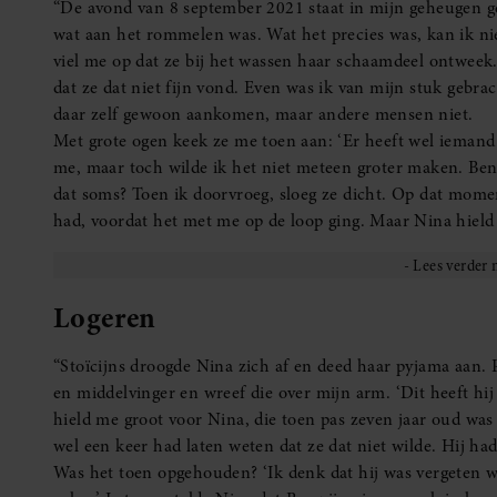
“De avond van 8 september 2021 staat in mijn geheugen ge
wat aan het rommelen was. Wat het precies was, kan ik ni
viel me op dat ze bij het wassen haar schaamdeel ontweek.
dat ze dat niet fijn vond. Even was ik van mijn stuk gebra
daar zelf gewoon aankomen, maar andere mensen niet.
Met grote ogen keek ze me toen aan: ‘Er heeft wel iemand 
me, maar toch wilde ik het niet meteen groter maken. Be
dat soms? Toen ik doorvroeg, sloeg ze dicht. Op dat mome
had, voordat het met me op de loop ging. Maar Nina hield h
Logeren
“Stoïcijns droogde Nina zich af en deed haar pyjama aan. P
en middelvinger en wreef die over mijn arm. ‘Dit heeft hi
hield me groot voor Nina, die toen pas zeven jaar oud was
wel een keer had laten weten dat ze dat niet wilde. Hij ha
Was het toen opgehouden? ‘Ik denk dat hij was vergeten w