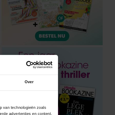
Over
p van technologieën zoals
erde advertenties en content,