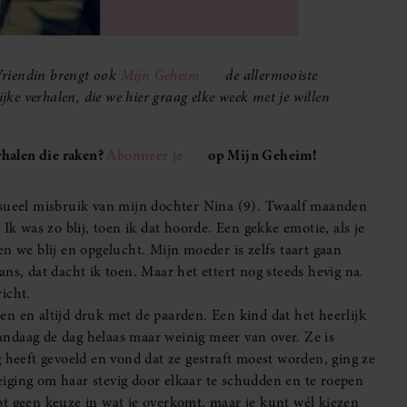
Vriendin brengt ook
Mijn Geheim
de allermooiste
ijke verhalen, die we hier graag elke week met je willen
halen die raken?
Abonneer je
op Mijn Geheim!
ksueel misbruik van mijn dochter Nina (9). Twaalf maanden
Ik was zo blij, toen ik dat hoorde. Een gekke emotie, als je
n we blij en opgelucht. Mijn moeder is zelfs taart gaan
ns, dat dacht ik toen. Maar het ettert nog steeds hevig na.
icht.
eren en altijd druk met de paarden. Een kind dat het heerlijk
ndaag de dag helaas maar weinig meer van over. Ze is
 heeft gevoeld en vond dat ze gestraft moest worden, ging ze
 neiging om haar stevig door elkaar te schudden en te roepen
bt geen keuze in wat je overkomt, maar je kunt wél kiezen