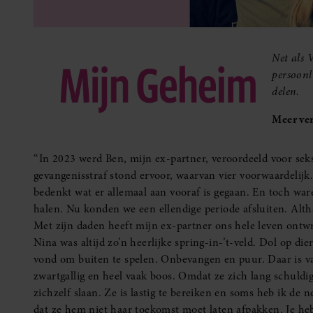
Net als 
persoonl
delen.
Meer ver
‘‘In 2023 werd Ben, mijn ex-partner, veroordeeld voor se
gevangenisstraf stond ervoor, waarvan vier voorwaardelijk. 
bedenkt wat er allemaal aan vooraf is gegaan. En toch ware
halen. Nu konden we een ellendige periode afsluiten. Altha
Met zijn daden heeft mijn ex-partner ons hele leven ontwr
Nina was altijd zo’n heerlijke spring-in-’t-veld. Dol op di
vond om buiten te spelen. Onbevangen en puur. Daar is va
zwartgallig en heel vaak boos. Omdat ze zich lang schuldig
zichzelf slaan. Ze is lastig te bereiken en soms heb ik de
dat ze hem niet haar toekomst moet laten afpakken. Je he