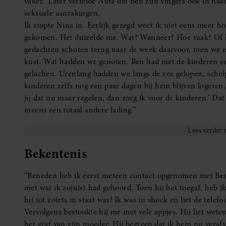
vaker.’ Later vertelde Nina dat Ben zijn vingers ook in ha
seksuele aanrakingen.
Ik stopte Nina in. Eerlijk gezegd weet ik niet eens meer 
gekomen. Het duizelde me. Wat? Wanneer? Hoe vaak? Of h
gedachten schoten terug naar de week daarvoor, toen we n
kust. Wat hadden we genoten. Ben had met de kinderen 
gelachen. Urenlang hadden we langs de zee gelopen, schelp
kinderen zelfs nog een paar dagen bij hem blijven logeren
jij dat nu maar regelen, dan zorg ik voor de kinderen.’ Da
ineens een totaal andere lading.”
Bekentenis
“Beneden heb ik eerst meteen contact opgenomen met Ben
met wat ik zojuist had gehoord. Toen hij het toegaf, heb i
hij tot zoiets in staat was! Ik was in shock en liet de tele
Vervolgens bestookte hij me met vele appjes. Hij liet wet
het graf van zijn moeder. Hij begreep dat ik hem nu veraf