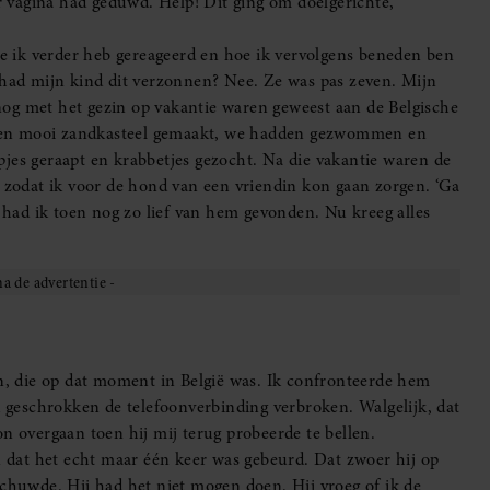
ar vagina had geduwd. Help! Dit ging om doelgerichte,
hoe ik verder heb gereageerd en hoe ik vervolgens beneden ben
ad mijn kind dit verzonnen? Nee. Ze was pas zeven. Mijn
og met het gezin op vakantie waren geweest aan de Belgische
een mooi zandkasteel gemaakt, we hadden gezwommen en
jes geraapt en krabbetjes gezocht. Na die vakantie waren de
, zodat ik voor de hond van een vriendin kon gaan zorgen. ‘Ga
t had ik toen nog zo lief van hem gevonden. Nu kreeg alles
, die op dat moment in België was. Ik confronteerde hem
k geschrokken de telefoonverbinding verbroken. Walgelijk, dat
foon overgaan toen hij mij terug probeerde te bellen.
en dat het echt maar één keer was gebeurd. Dat zwoer hij op
schuwde. Hij had het niet mogen doen. Hij vroeg of ik de