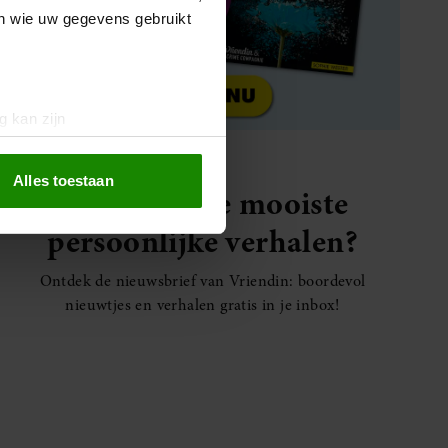
en wie uw gegevens gebruikt
g kan zijn
erprinting)
t
detailgedeelte
in. U kunt uw
Alles toestaan
Elke week de mooiste
persoonlijke verhalen?
 media te bieden en om ons
ze partners voor social
Ontdek de nieuwsbrief van Vriendin: boordevol
nformatie die u aan ze heeft
nieuwtjes en verhalen gratis in je inbox!
oord met onze cookies als u