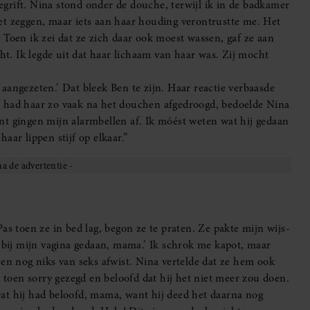
grift. Nina stond onder de douche, terwijl ik in de badkamer
et zeggen, maar iets aan haar houding verontrustte me. Het
 Toen ik zei dat ze zich daar ook moest wassen, gaf ze aan
cht. Ik legde uit dat haar lichaam van haar was. Zij mocht
aangezeten.’ Dat bleek Ben te zijn. Haar reactie verbaasde
n had haar zo vaak na het douchen afgedroogd, bedoelde Nina
nt gingen mijn alarmbellen af. Ik móést weten wat hij gedaan
aar lippen stijf op elkaar.”
as toen ze in bed lag, begon ze te praten. Ze pakte mijn wijs-
j bij mijn vagina gedaan, mama.’ Ik schrok me kapot, maar
 en nog niks van seks afwist. Nina vertelde dat ze hem ook
d toen sorry gezegd en beloofd dat hij het niet meer zou doen.
at hij had beloofd, mama, want hij deed het daarna nog