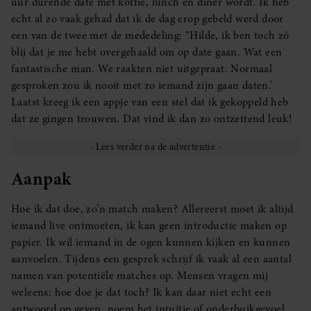
uur durende date met koffie, lunch én diner wordt. Ik heb
echt al zo vaak gehad dat ik de dag erop gebeld werd door
een van de twee met de mededeling: “Hilde, ik ben toch zó
blij dat je me hebt overgehaald om op date gaan. Wat een
fantastische man. We raakten niet uitgepraat. Normaal
gesproken zou ik nooit met zo iemand zijn gaan daten.’
Laatst kreeg ik een appje van een stel dat ik gekoppeld heb
dat ze gingen trouwen. Dat vind ik dan zo ontzettend leuk!
Aanpak
Hoe ik dat doe, zo’n match maken? Allereerst moet ik altijd
iemand live ontmoeten, ik kan geen introductie maken op
papier. Ik wil iemand in de ogen kunnen kijken en kunnen
aanvoelen. Tijdens een gesprek schrijf ik vaak al een aantal
namen van potentiële matches op. Mensen vragen mij
weleens: hoe doe je dat toch? Ik kan daar niet echt een
antwoord op geven, noem het intuïtie of onderbuikgevoel.