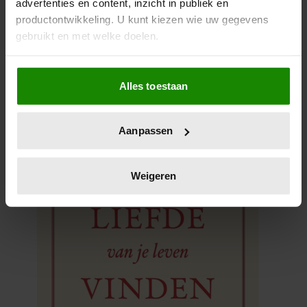
advertenties en content, inzicht in publiek en
meteen wat voor vlees je in de kuip hebt. Het gaat niet om
productontwikkeling. U kunt kiezen wie uw gegevens
het geld, het zegt iets over hoe hij zijn mannelijke energie
gebruikt en met welke doelen.
uitdraagt.
5. Blijf altijd jezelf. Je kunt de neiging voelen om jezelf te
Als u het toestaat, willen we ook graag:
‘verkopen’. Dat hoeft niet, jouw date wil jóu zien. Daar
Alles toestaan
Informatie verzamelen over uw geografische
wordt hij of zij verliefd op.
locatie, die tot een paar meter nauwkeurig kan zijn
Uw apparaat identificeren door het actief te
Aanpassen
scannen op specifieke eigenschappen (fingerprinting)
Lees meer over hoe uw persoonlijke gegevens worden
verwerkt en stel uw voorkeuren in het
detailgedeelte
in.
Weigeren
U kunt uw toestemming op elk moment wijzigen of
intrekken in de Cookieverklaring.
We gebruiken cookies om content en advertenties te
personaliseren, om functies voor social media te bieden
en om ons websiteverkeer te analyseren. Ook delen we
informatie over uw gebruik van onze site met onze
partners voor social media, adverteren en analyse. Deze