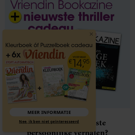
MEER INFORMATIE
Elke week de mooiste
Nee, ik ben niet geïnteresseerd
persoonlijke verhalen?