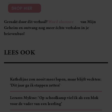
SHOP HIER
Geraakt door dit verhaal?
Word abonnee
van Mijn
Geheim en ontvang nog meer échte verhalen in je
brievenbus!
LEES OOK
Kathelijne zou nooit meer lopen, maar blijft vechten:
‘Dit jaar ga ik stappen zetten’
Lerares Mylène: ‘Op schoolkamp viel ik als een blok
voor de vader van een leerling’