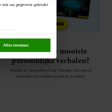
en wie uw gegevens gebruikt
g kan zijn
erprinting)
t
detailgedeelte
in. U kunt uw
Alles toestaan
Elke week de mooiste
persoonlijke verhalen?
 media te bieden en om ons
ze partners voor social
Ontdek de nieuwsbrief van Vriendin: boordevol
nformatie die u aan ze heeft
nieuwtjes en verhalen gratis in je inbox!
oord met onze cookies als u