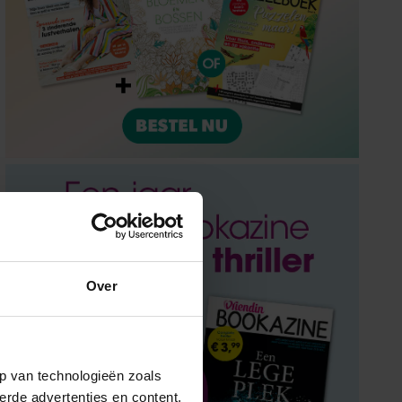
Over
p van technologieën zoals
erde advertenties en content,