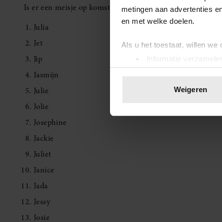
Is er een meisje op komst? Misschien zit dé naam hier dan
metingen aan advertenties en
en met welke doelen.
Julia
Jet
Als u het toestaat, willen we
Jip
Informatie verzamelen
Uw apparaat identific
Jasmijn
Lees meer over hoe uw perso
Julie
Weigeren
toestemming op elk moment wi
Jolie
We gebruiken cookies om cont
Josephine
websiteverkeer te analyseren
Jackie
media, adverteren en analys
Juliet
verstrekt of die ze hebben v
onze website blijft gebruiken.
Janice
Jada
Jessy
Josie