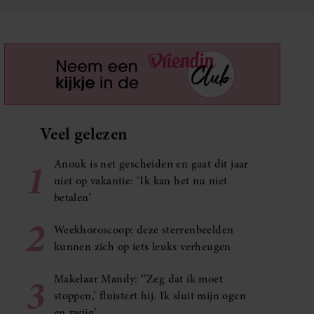
Veel gelezen
1
Anouk is net gescheiden en gaat dit jaar
niet op vakantie: ‘Ik kan het nu niet
betalen’
2
Weekhoroscoop: deze sterrenbeelden
kunnen zich op iets leuks verheugen
3
Makelaar Mandy: ‘‘Zeg dat ik moet
stoppen,’ fluistert hij. Ik sluit mijn ogen
en zwijg’