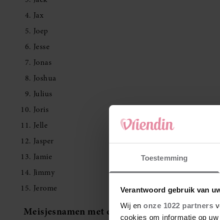
Jax
Joep
Jesse
Jonas
Joshua
Julius
Joris
Jelle
Jasper
Jamie
Toestemming
Jimmy
Jerome
Verantwoord gebruik van u
Wij en
onze 1022 partners
v
Meisjesnamen met een J
cookies om informatie op uw 