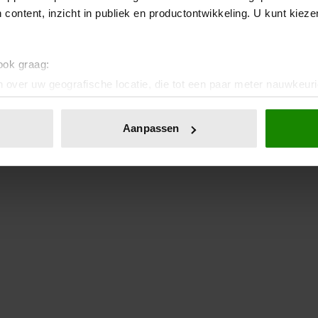
 wel tussen.
 content, inzicht in publiek en productontwikkeling. U kunt kiez
 ook graag:
 over uw geografische locatie, die tot een paar meter nauwkeuri
eren door het actief te scannen op specifieke eigenschappen (fing
onlijke gegevens worden verwerkt en stel uw voorkeuren in he
Aanpassen
jzigen of intrekken in de Cookieverklaring.
ent en advertenties te personaliseren, om functies voor social
. Ook delen we informatie over uw gebruik van onze site met on
e. Deze partners kunnen deze gegevens combineren met andere i
erzameld op basis van uw gebruik van hun services. U gaat akk