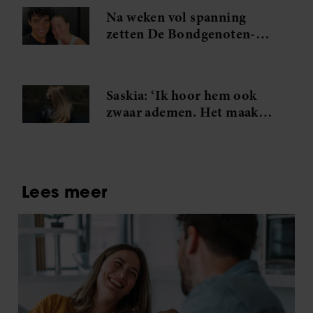
Na weken vol spanning
zetten De Bondgenoten-
Anouk en Diederik een
volgende stap
Saskia: ‘Ik hoor hem ook
zwaar ademen. Het maakt
me gek. Ik wil die man.’