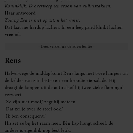
Koninklijk. Ik overweeg een troon van vuilniszakken.
Haar antwoord:
Zolang Eva er niet op zit, is het winst.
Dat laat me hardop lachen. In een leeg pand klinkt lachen
vreemd.
Rens
Halverwege de middag komt Rens langs met twee lampen uit
de kelder van zijn bistro en een broodje eiersalade. Hij
draagt de lampen uit de auto alsof hij twee zieke flamingo’s
vervoert.
‘Ze zijn niet mooi,’ zegt hij meteen.
‘Dat zei je over de stoel ook.’
‘Ik ben consequent.’
Hij zet ze bij het raam neer. Eén kap hangt scheef, de
andere is eigenlijk nog best leuk.