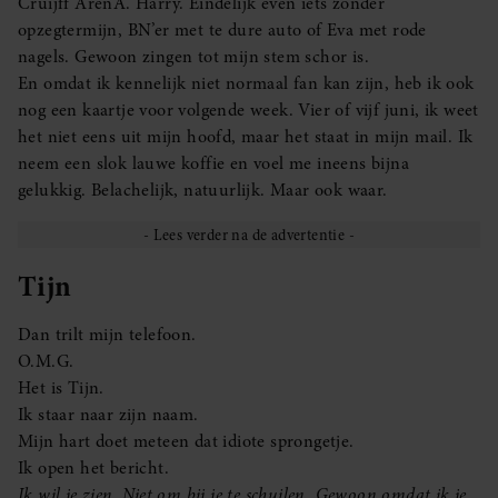
Cruijff ArenA. Harry. Eindelijk even iets zonder
opzegtermijn, BN’er met te dure auto of Eva met rode
nagels. Gewoon zingen tot mijn stem schor is.
En omdat ik kennelijk niet normaal fan kan zijn, heb ik ook
nog een kaartje voor volgende week. Vier of vijf juni, ik weet
het niet eens uit mijn hoofd, maar het staat in mijn mail. Ik
neem een slok lauwe koffie en voel me ineens bijna
gelukkig. Belachelijk, natuurlijk. Maar ook waar.
Tijn
Dan trilt mijn telefoon.
O.M.G.
Het is Tijn.
Ik staar naar zijn naam.
Mijn hart doet meteen dat idiote sprongetje.
Ik open het bericht.
Ik wil je zien. Niet om bij je te schuilen. Gewoon omdat ik je