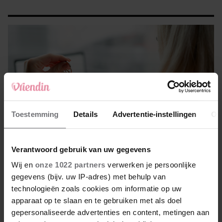
Toestemming
Details
Advertentie-instellingen
Ov
Mandy (33) werkt als makelaar in een middelgrote stad en is
Verantwoord gebruik van uw gegevens
kersvers single. Na de eerste paar zware weken vol verdriet,
klimt ze langzaam weer op.
Wij en
onze 1022 partners
verwerken je persoonlijke
gegevens (bijv. uw IP-adres) met behulp van
Volg Mandy’s avonturen van maandag t/m vrijdag
technologieën zoals cookies om informatie op uw
apparaat op te slaan en te gebruiken met als doel
LEES MEER VAN MANDY
gepersonaliseerde advertenties en content, metingen aan