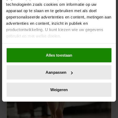
technologieën zoals cookies om informatie op uw
apparaat op te slaan en te gebruiken met als doel
gepersonaliseerde advertenties en content, metingen aan
advertenties en content, inzicht in publiek en
productontwikkeling. U kunt kiezen wie uw gegevens
gebruikt en met welke doelen.
Als u het toestaat, willen we ook graag:
Alles toestaan
Informatie verzamelen over uw geografische
locatie, die tot een paar meter nauwkeurig kan zijn
Uw apparaat identificeren door het actief te
Aanpassen
scannen op specifieke eigenschappen (fingerprinting)
Lees meer over hoe uw persoonlijke gegevens worden
verwerkt en stel uw voorkeuren in het
detailgedeelte
in.
Weigeren
U kunt uw toestemming op elk moment wijzigen of
intrekken in de Cookieverklaring.
We gebruiken cookies om content en advertenties te