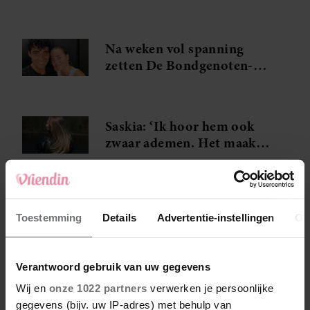
en feta wil je meteen
maken
Na weken vol spanning
zetten De Bondgenoten-
Anouk en Diederik een
volgende stap
Saskia: ‘Ik hoor hem ook
zwaar ademen. Het maakt
me gek. Ik wil die man.’
Toestemming
Details
Advertentie-instellingen
Ov
Verantwoord gebruik van uw gegevens
Wij en
onze 1022 partners
verwerken je persoonlijke
gegevens (bijv. uw IP-adres) met behulp van