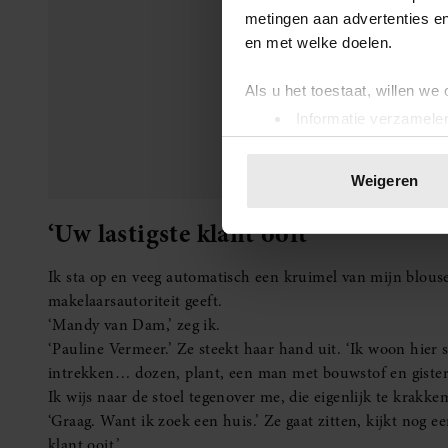
klant ooit.’
metingen aan advertenties en
‘Kijk,’ zeg ik. ‘Dat hoor ik graag vóór ik koffie aanbied.’
en met welke doelen.
Als u het toestaat, willen we
‘Ik denk dat u mij begrijpt’
Informatie verzamelen
Uw apparaat identific
‘Ik wil weg uit mijn huidige huis, maar ik weet niet waarh
Lees meer over hoe uw perso
Weigeren
dood. Een tuin, maar geen tuin waar ik elk weekend door 
toestemming op elk moment wi
alles klinkt alsof je in een tandartspraktijk woont.’
Ik pak mijn groene notitieboek.
We gebruiken cookies om cont
‘Dat valt best mee qua lastig.’
websiteverkeer te analyseren
‘Ik wil ook licht. Geen inkijk. Karakter. Parkeren. En lie
media, adverteren en analys
‘Windgong kan ik niet juridisch uitsluiten, maar ik kan wel
verstrekt of die ze hebben v
Ze kijkt me aan en glimlacht. ‘Ik denk dat u mij begrijpt.’
onze website blijft gebruiken.
Dat kleine zinnetje doet iets met me. Niet zo groot als Jo
Iemand loopt gewoon binnen. In mijn kantoortje. Omdat
blijkbaar langzaam zichtbaar wordt.