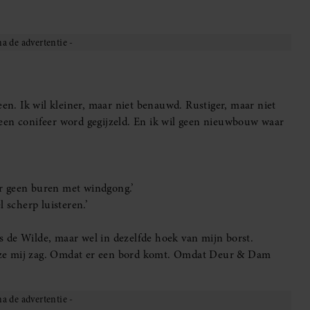
ige huis. Wat ze absoluut niet wil. Wat ze denkt te willen,
 een leuke serre had.
ochten in de lucht tekenen. Ze is inderdaad lastig. Maar op
t sprongetjes. Dit is een uitdaging van jewelste.
ntekeningen en een afspraak om volgende week haar huis te
ord maar waarvan het ontwerp op uw scherm staat. Anders
t.’