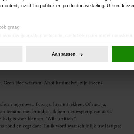
 content, inzicht in publiek en productontwikkeling. U kunt kiez
 ook graag:
 over uw geografische locatie, die tot een paar meter nauwkeuri
eren door het actief te scannen op specifieke eigenschappen (fing
een. Ik wil kleiner, maar niet benauwd. Rustiger, maar niet
onlijke gegevens worden verwerkt en stel uw voorkeuren in he
Aanpassen
een conifeer word gegijzeld. En ik wil geen nieuwbouw waar
jzigen of intrekken in de Cookieverklaring.
ent en advertenties te personaliseren, om functies voor social
. Ook delen we informatie over uw gebruik van onze site met on
ver geen buren met windgong.’
e. Deze partners kunnen deze gegevens combineren met andere i
 scherp luisteren.’
erzameld op basis van uw gebruik van hun services. U gaat akk
ris de Wilde, maar wel in dezelfde hoek van mijn borst.
 ze mij zag. Omdat er een bord komt. Omdat Deur & Dam