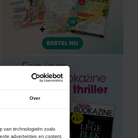
Over
p van technologieën zoals
erde advertenties en content,