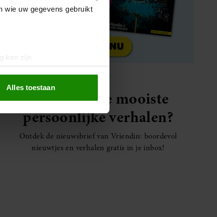
en wie uw gegevens gebruikt
g kan zijn
erprinting)
t
detailgedeelte
in. U kunt uw
Alles toestaan
Elke week de mooiste
persoonlijke verhalen?
 media te bieden en om ons
ze partners voor social
Ontdek de nieuwsbrief van Vriendin: boordevol
nformatie die u aan ze heeft
nieuwtjes en verhalen gratis in je inbox!
oord met onze cookies als u