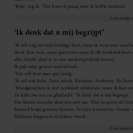
Vragen
Ik stel vragen. Over budget. Timing. Verkoop van haar huid
maar misschien alleen zegt omdat ze ooit een vriendin met
Pauline praat snel, geestig, met armen die steeds kleine b
een manier waar mijn werkhart van wakker wordt. Het maak
Twee pagina’s aantekeningen
Als ze na drie kwartier vertrekt, heb ik twee pagina’s aa
bekijken.
Bij de deur draait ze zich nog even om. ‘En bestel dat b
denken mensen straks dat u hier illegaal administraties doe
Saskia
Als ze weg is, blijf ik een paar seconden staan.