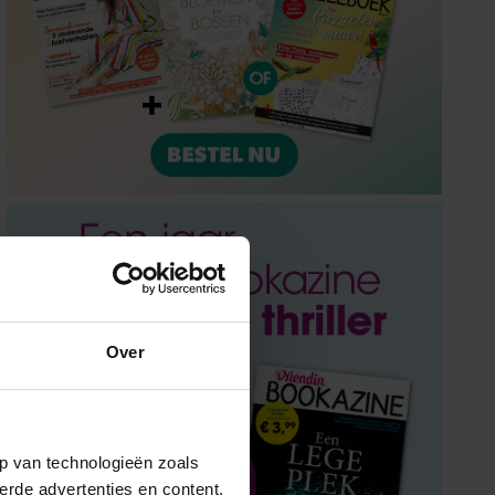
Over
p van technologieën zoals
erde advertenties en content,