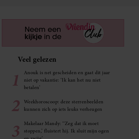
Veel gelezen
1
Anouk is net gescheiden en gaat dit jaar
niet op vakantie: ‘Ik kan het nu niet
betalen’
2
Weekhoroscoop: deze sterrenbeelden
kunnen zich op iets leuks verheugen
3
Makelaar Mandy: ‘‘Zeg dat ik moet
stoppen,’ fluistert hij. Ik sluit mijn ogen
en zwijg’