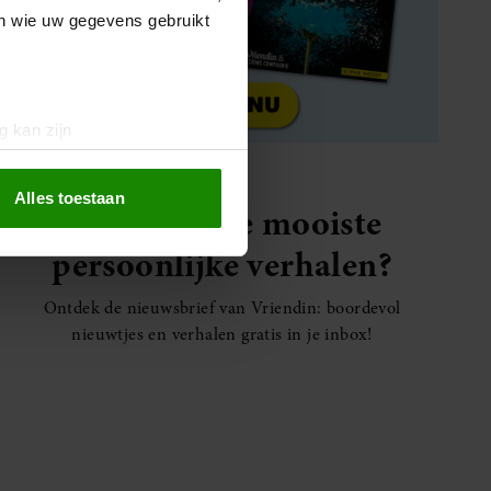
en wie uw gegevens gebruikt
g kan zijn
erprinting)
t
detailgedeelte
in. U kunt uw
Alles toestaan
Elke week de mooiste
persoonlijke verhalen?
 media te bieden en om ons
ze partners voor social
Ontdek de nieuwsbrief van Vriendin: boordevol
nformatie die u aan ze heeft
nieuwtjes en verhalen gratis in je inbox!
oord met onze cookies als u