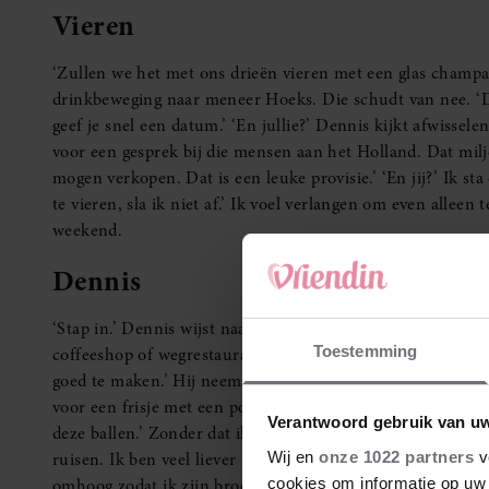
Vieren
‘Zullen we het met ons drieën vieren met een glas champa
drinkbeweging naar meneer Hoeks. Die schudt van nee. ‘Dat
geef je snel een datum.’ ‘En jullie?’ Dennis kijkt afwissele
voor een gesprek bij die mensen aan het Holland. Dat milj
mogen verkopen. Dat is een leuke provisie.’ ‘En jij?’ Ik s
te vieren, sla ik niet af.’ Ik voel verlangen om even alleen
weekend.
Dennis
‘Stap in.’ Dennis wijst naar zijn wagen als ik mijn jas aan
Toestemming
coffeeshop of wegrestaurant rijden, slaat hij af bij het spo
goed te maken.’ Hij neemt mijn hand en legt die in zijn krui
voor een frisje met een portie bitterballen.’ Ik knijp zacht
Verantwoord gebruik van u
deze ballen.’ Zonder dat ik er iets aan kan doen, acceleree
Wij en
onze 1022 partners
v
ruisen. Ik ben veel liever hier alleen met Stoute Dennis da
cookies om informatie op uw 
omhoog zodat ik zijn broek kan openen. Ik trek zijn boxer 