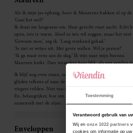
Als ik mijn jas ophang, hoor ik Maureens hakken al op de v
‘Gaat het wel?’
Ik draai me langzaam om. Haar gezicht staat zacht. Echt be
open, iets te warm. Alsof ze iets wil zeggen, maar het niet 
‘Gewoon moe,’ zeg ik. ‘Lang weekend gehad.’
‘Je ziet er witjes uit. Met grote wallen. Wil je praten?’
‘Ik ga maar eens aan de slag.’ Ik wijs naar mijn bureau.
Maureen knikt. Dan verandert haar blik, als een gordijn d
Ik blijf nog even staan, zet mijn tas neer, start mijn com
glijden telkens af naar de enveloppen. De handschriften. 
vingers trilden. Niet van spanning, maar misselijkheid.
En, belangrijker, hoe om ik ongeschonden uit deze ellen
Toestemming
samenvalt met de zijne…
Verantwoord gebruik van u
Wij en
onze 1022 partners
v
Enveloppen
cookies om informatie op uw 