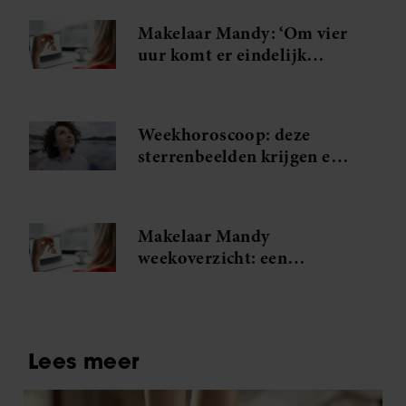
partners kunnen deze gegevens combineren met andere
Makelaar Mandy: ‘Om vier
informatie die u aan ze heeft verstrekt of die ze hebben
uur komt er eindelijk
verzameld op basis van uw gebruik van hun services. U
antwoord van Judith. Die
gaat akkoord met onze cookies als u onze website blijft
zin komt binnen’
gebruiken.
Weekhoroscoop: deze
sterrenbeelden krijgen een
onverwachte kans
Makelaar Mandy
weekoverzicht: een
spannende ontmoeting en
Judiths grote relatietest