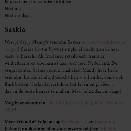
Ik draai hem om zonder te kijken.
Niet nu.
Niet vandaag.
Saskia
Wist je dat je Mandy’s vriendin Saskia
nu ook wekelijks kunt
volgen
? Saskia (37) is bewust single, al hecht zij aan haar
vaste ‘scharrels’. Als freelance retailcoach traint zij
winkelteams en doorkruist daarvoor heel Nederland. De
vrijgevochten Saskia vond in makelaar Mandy haar beste
vriendin, bij wie ze altijd terecht kan – al kan het soms ook
flink botsen. Saskia laveert door het leven en probeert
daarin de beste keuzes te maken. Maar of ze daarin slaagt?
Volg haar avonturen
elke dinsdag en vrijdag in de Vriendin
Club
!
Meer Vriendin? Volg ons op
Facebook
en
Instagram
.
Je kunt je ook aanmelden voor onze wekelijkse
Vriendin