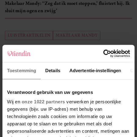
Makelaar Mandy: ‘‘Zeg dat ik moet stoppen,’ fluistert hij. Ik
sluit mijn ogen en zwijg’
LUISTERARTIKELEN
MAKELAAR MANDY
Toestemming
Details
Advertentie-instellingen
Ov
Verantwoord gebruik van uw gegevens
Uit andere media
Wij en
onze 1022 partners
verwerken je persoonlijke
gegevens (bijv. uw IP-adres) met behulp van
technologieën zoals cookies om informatie op uw
apparaat op te slaan en te gebruiken met als doel
gepersonaliseerde advertenties en content, metingen aan