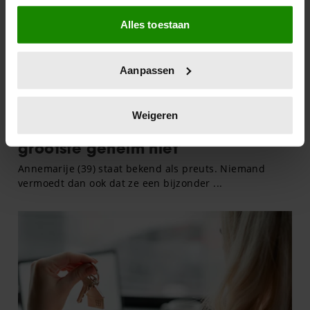
Als u het toestaat, willen we ook graag:
Alles toestaan
Informatie verzamelen over uw geografische
locatie, die tot een paar meter nauwkeurig kan zijn
Uw apparaat identificeren door het actief te
Aanpassen
scannen op specifieke eigenschappen (fingerprinting)
Lees meer over hoe uw persoonlijke gegevens worden
verwerkt en stel uw voorkeuren in het
detailgedeelte
in.
Weigeren
U kunt uw toestemming op elk moment wijzigen of
intrekken in de Cookieverklaring.
We gebruiken cookies om content en advertenties te
personaliseren, om functies voor social media te bieden
en om ons websiteverkeer te analyseren. Ook delen we
informatie over uw gebruik van onze site met onze
partners voor social media, adverteren en analyse. Deze
partners kunnen deze gegevens combineren met andere
informatie die u aan ze heeft verstrekt of die ze hebben
verzameld op basis van uw gebruik van hun services. U