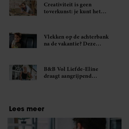
Creativiteit is geen
toverkunst: je kunt het
gewoon leren (en dat doe je
zo)
Vlekken op de achterbank
na de vakantie? Deze
vlekkenverwijderaar red je
interieur
B&B Vol Liefde-Eline
draagt aangrijpend
verleden met zich mee: ‘Hij
was mijn grote liefde’