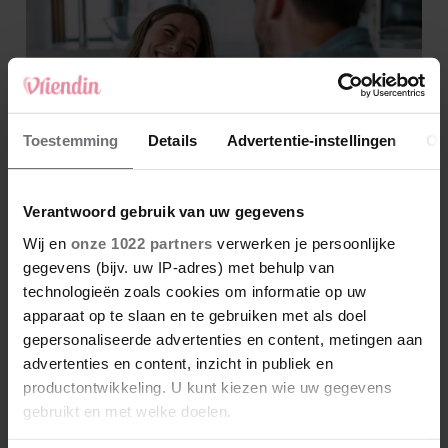
Toestemming
Details
Advertentie-instellingen
Ov
Verantwoord gebruik van uw gegevens
Wij en
onze 1022 partners
verwerken je persoonlijke
gegevens (bijv. uw IP-adres) met behulp van
technologieën zoals cookies om informatie op uw
apparaat op te slaan en te gebruiken met als doel
gepersonaliseerde advertenties en content, metingen aan
advertenties en content, inzicht in publiek en
productontwikkeling. U kunt kiezen wie uw gegevens
gebruikt en met welke doelen.