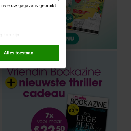
en wie uw gegevens gebruikt
g kan zijn
erprinting)
t
detailgedeelte
in. U kunt uw
Alles toestaan
Elke week de mooiste
persoonlijke verhalen?
 media te bieden en om ons
ze partners voor social
Ontdek de nieuwsbrief van Vriendin: boordevol
nformatie die u aan ze heeft
nieuwtjes en verhalen gratis in je inbox!
oord met onze cookies als u