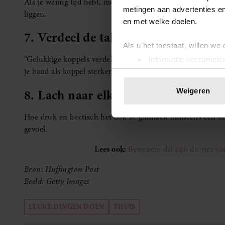
Als je weinig tijd hebt, moet je de minuten samen zo goed 
metingen aan advertenties en
liggen.
en met welke doelen.
7. Verdeel de taken
Als u het toestaat, willen we
“Gelukkige koppels verdelen de huishoudelijke taken en 
Informatie verzamelen
je band als koppel sterker”, aldus Dr. Kurt Smith.
Uw apparaat identific
Lees meer over hoe uw perso
8. Lach naar elkaar
Weigeren
toestemming op elk moment wi
Hoe druk en hectisch het ook is: glimlach minstens één kee
We gebruiken cookies om cont
gevoel.
websiteverkeer te analyseren
media, adverteren en analys
Lees ook:
Bewezen: dít zijn de vier s
verstrekt of die ze hebben v
Bron: Huffington Post
onze website blijft gebruiken.
Beeld: Getty Images
LEUKE DINGEN DOEN
THUIS