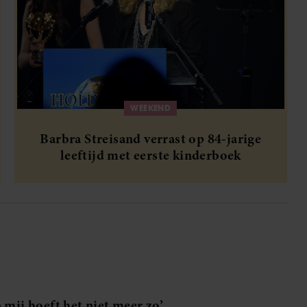
WEEKEND
Barbra Streisand verrast op 84-jarige
leeftijd met eerste kinderboek
 mij hoeft het niet meer zo’