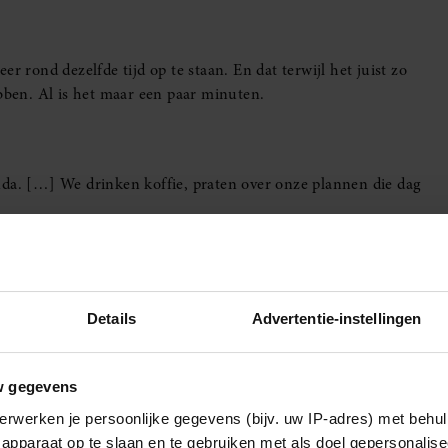
beer rond dezelfde tijd op te staan. En dat terwijl het juist zo
ebben. Al is het maar een paar minuten.
nda. […] We drinken koffie, praten over onze plannen die dag
eze zomer de allerlekkerste ijskoffie
Details
Advertentie-instellingen
d in de ogen te kijken? Geef elkaar in ieder geval een kus
zulke kleine gebaren kun je je liefde naar elkaar uiten.
w gegevens
erwerken je persoonlijke gegevens (bijv. uw IP-adres) met behul
apparaat op te slaan en te gebruiken met als doel gepersonalise