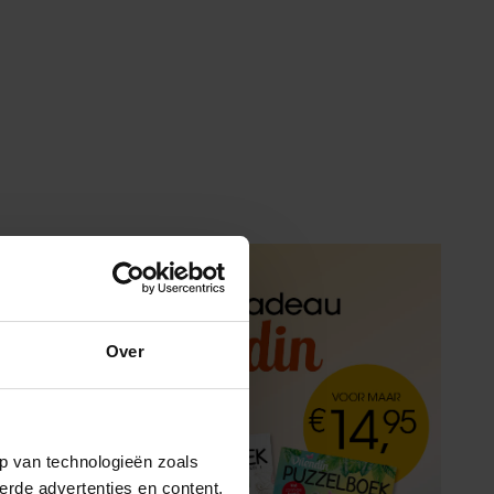
Over
p van technologieën zoals
erde advertenties en content,