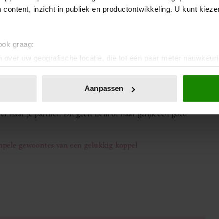
mogelijk benutten. Laat je telefoon ’s ochtends dus even
 content, inzicht in publiek en productontwikkeling. U kunt kiez
 ook graag:
de zorg voor de kinderen. Samenwerken in de ochtend maakt
 over uw geografische locatie, die tot een paar meter nauwkeuri
eren door het actief te scannen op specifieke eigenschappen (fing
onlijke gegevens worden verwerkt en stel uw voorkeuren in he
Aanpassen
jzigen of intrekken in de Cookieverklaring.
r naar je partner. Dit geeft hem of haar gelijk een goed
ent en advertenties te personaliseren, om functies voor social
. Ook delen we informatie over uw gebruik van onze site met on
e. Deze partners kunnen deze gegevens combineren met andere i
impele gewoontes van een gelukkig koppel
erzameld op basis van uw gebruik van hun services. U gaat akk