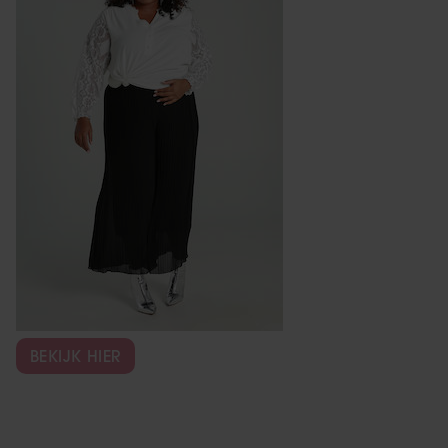
partners kunnen deze gegevens combineren met andere
informatie die u aan ze heeft verstrekt of die ze hebben
verzameld op basis van uw gebruik van hun services. U
gaat akkoord met onze cookies als u onze website blijft
gebruiken.
BEKIJK HIER