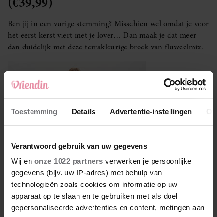
(€39,99)
Ben jij in een vurige stemming? Misschien wel omdat je voor
het eerst kerst viert met je lover… Dan maak je dat meer
dan duidelijk met deze terrakleurige broek van fluweelmix.
Toestemming
Details
Advertentie-instellingen
Ov
Verantwoord gebruik van uw gegevens
Wij en
onze 1022 partners
verwerken je persoonlijke
gegevens (bijv. uw IP-adres) met behulp van
technologieën zoals cookies om informatie op uw
apparaat op te slaan en te gebruiken met als doel
gepersonaliseerde advertenties en content, metingen aan