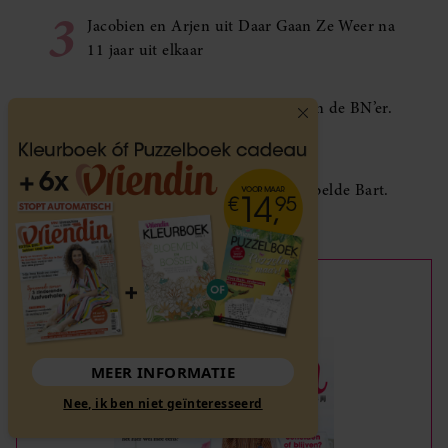
3
Jacobien en Arjen uit Daar Gaan Ze Weer na
11 jaar uit elkaar
4
Makelaar Mandy: ‘Een bericht van de BN’er.
Een foto. Mijn lijf reageert’
5
Makelaar Mandy: ‘Vrijdagavond belde Bart.
Hij sprak eng kalm’
Nieuw
MEER INFORMATIE
Nee, ik ben niet geïnteresseerd