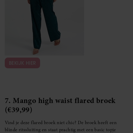
BEKIJK HIER
7. Mango high waist flared broek
(€39,99)
Vind je deze flared broek niet chic? De broek heeft een
blinde ritssluiting en staat prachtig met een basic topje