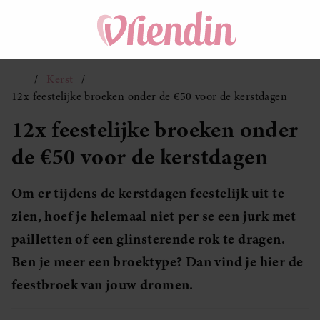
Kerst
12x feestelijke broeken onder de €50 voor de kerstdagen
12x feestelijke broeken onder
de €50 voor de kerstdagen
Om er tijdens de kerstdagen feestelijk uit te
zien, hoef je helemaal niet per se een jurk met
pailletten of een glinsterende rok te dragen.
Ben je meer een broektype? Dan vind je hier de
feestbroek van jouw dromen.