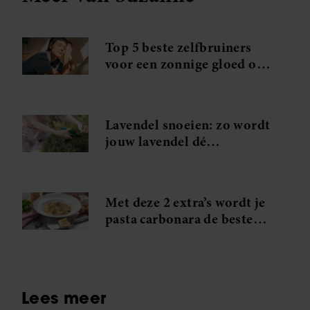
Top 5 beste zelfbruiners
voor een zonnige gloed op
je gezicht
Lavendel snoeien: zo wordt
jouw lavendel dé
blikvanger van de straat
Met deze 2 extra’s wordt je
pasta carbonara de beste
die je ooit hebt geproefd