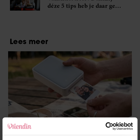
déze 5 tips heb je daar geen
last meer van