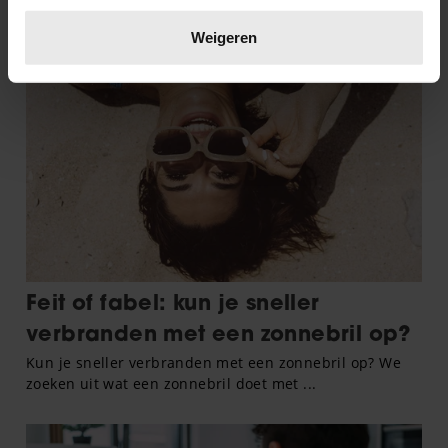
Lees meer over hoe uw persoonlijke gegevens worden
verwerkt en stel uw voorkeuren in het
detailgedeelte
in.
Weigeren
U kunt uw toestemming op elk moment wijzigen of
intrekken in de Cookieverklaring.
We gebruiken cookies om content en advertenties te
personaliseren, om functies voor social media te bieden
en om ons websiteverkeer te analyseren. Ook delen we
informatie over uw gebruik van onze site met onze
partners voor social media, adverteren en analyse. Deze
partners kunnen deze gegevens combineren met andere
informatie die u aan ze heeft verstrekt of die ze hebben
verzameld op basis van uw gebruik van hun services. U
gaat akkoord met onze cookies als u onze website blijft
gebruiken.