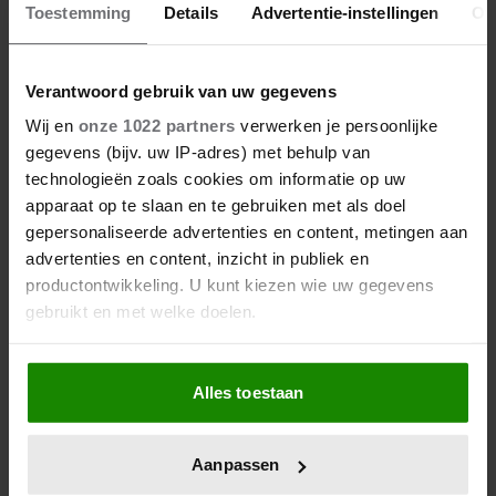
Toestemming
Details
Advertentie-instellingen
Ov
Verantwoord gebruik van uw gegevens
Wij en
onze 1022 partners
verwerken je persoonlijke
gegevens (bijv. uw IP-adres) met behulp van
technologieën zoals cookies om informatie op uw
apparaat op te slaan en te gebruiken met als doel
gepersonaliseerde advertenties en content, metingen aan
advertenties en content, inzicht in publiek en
productontwikkeling. U kunt kiezen wie uw gegevens
gebruikt en met welke doelen.
Als u het toestaat, willen we ook graag:
Alles toestaan
Informatie verzamelen over uw geografische
locatie, die tot een paar meter nauwkeurig kan zijn
Uw apparaat identificeren door het actief te
Aanpassen
scannen op specifieke eigenschappen (fingerprinting)