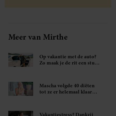
Meer van Mirthe
Op vakantie met de auto?
Zo maak je de rit een stuk
relaxter
Mascha volgde 40 diëten
tot ze er helemaal klaar
mee was: met déze
strategie lukte het haar om
35 kilo kwijt te raken
Vakantiestress? Dankzij