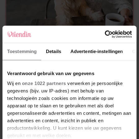
THUIS
5 manieren waarop honden laten zien dat
Toestemming
Details
Advertentie-instellingen
Ov
ze je volledig vertrouwen
Verantwoord gebruik van uw gegevens
Wij en
onze 1022 partners
verwerken je persoonlijke
gegevens (bijv. uw IP-adres) met behulp van
technologieën zoals cookies om informatie op uw
apparaat op te slaan en te gebruiken met als doel
gepersonaliseerde advertenties en content, metingen aan
advertenties en content, inzicht in publiek en
productontwikkeling. U kunt kiezen wie uw gegevens
gebruikt en met welke doelen.