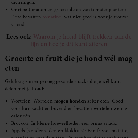
uienringen.
Onrijpe tomaten en groene delen van tomatenplanten:
Deze bevatten
tomatine
, wat niet goed is voor je trouwe
vriend.
Lees ook:
Waarom je hond blijft trekken aan de
lijn en hoe je dit kunt afleren
Groente en fruit die je hond wél mag
eten
Gelukkig zijn er genoeg gezonde snacks die je wél kunt
delen met je hond:
Wortelen: Wortelen
mogen honden
zeker eten. Goed
voor hun vacht en bovendien bevatten wortelen weinig
calorieën.
Broccoli: In kleine hoeveelheden een prima snack.
Appels (zonder zaden en klokhuis): Een frisse traktatie,
maar let op met de pitten. En geef het niet te vaak want