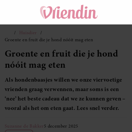
Huisdier
Groente en fruit die je hond nóóit mag eten
Groente en fruit die je hond
nóóit mag eten
Als hondenbaasjes willen we onze viervoetige
vrienden graag verwennen, maar soms is een
‘nee’ het beste cadeau dat we ze kunnen geven –
vooral als het om eten gaat. Lees snel verder.
Suzanne de Bakker
5 december 2025