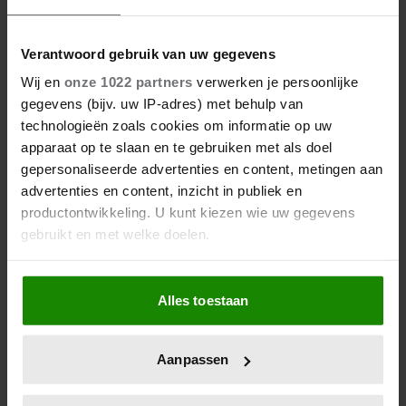
Top 5 beste zelfbruiners
voor een zonnige gloed op
je gezicht
Verantwoord gebruik van uw gegevens
Wij en
onze 1022 partners
verwerken je persoonlijke
gegevens (bijv. uw IP-adres) met behulp van
Lavendel snoeien: zo wordt
technologieën zoals cookies om informatie op uw
jouw lavendel dé
apparaat op te slaan en te gebruiken met als doel
blikvanger van de straat
gepersonaliseerde advertenties en content, metingen aan
advertenties en content, inzicht in publiek en
Met deze 2 extra’s wordt je
productontwikkeling. U kunt kiezen wie uw gegevens
pasta carbonara de beste
gebruikt en met welke doelen.
die je ooit hebt geproefd
Als u het toestaat, willen we ook graag:
Alles toestaan
Informatie verzamelen over uw geografische
locatie, die tot een paar meter nauwkeurig kan zijn
Uw apparaat identificeren door het actief te
Aanpassen
scannen op specifieke eigenschappen (fingerprinting)
Lees meer over hoe uw persoonlijke gegevens worden