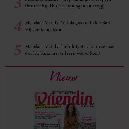
3
fluistert hij. Ik sluit mijn ogen en zwijg’
4
Makelaar Mandy: ‘Vrijdagavond belde Bart.
Hij sprak eng kalm’
5
Makelaar Mandy: ‘Judith typt… En deze keer
durf ik bijna niet te lezen wat er komt’
Nieuw