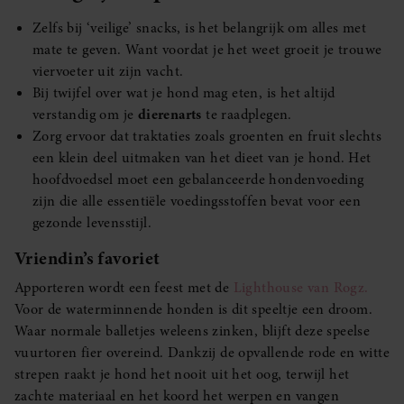
Zelfs bij ‘veilige’ snacks, is het belangrijk om alles met
mate te geven. Want voordat je het weet groeit je trouwe
viervoeter uit zijn vacht.
Bij twijfel over wat je hond mag eten, is het altijd
verstandig om je
dierenarts
te raadplegen.
Zorg ervoor dat traktaties zoals groenten en fruit slechts
een klein deel uitmaken van het dieet van je hond. Het
hoofdvoedsel moet een gebalanceerde hondenvoeding
zijn die alle essentiële voedingsstoffen bevat voor een
gezonde levensstijl.
Vriendin’s favoriet
Apporteren wordt een feest met de
Lighthouse van Rogz.
Voor de waterminnende honden is dit speeltje een droom.
Waar normale balletjes weleens zinken, blijft deze speelse
vuurtoren fier overeind. Dankzij de opvallende rode en witte
strepen raakt je hond het nooit uit het oog, terwijl het
zachte materiaal en het koord het werpen en vangen