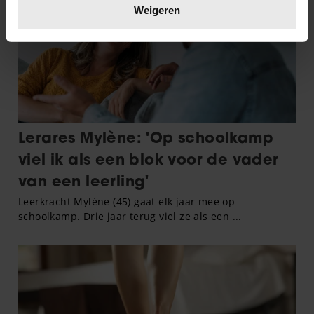
verwerkt en stel uw voorkeuren in het
detailgedeelte
in.
Weigeren
U kunt uw toestemming op elk moment wijzigen of
intrekken in de Cookieverklaring.
We gebruiken cookies om content en advertenties te
personaliseren, om functies voor social media te bieden
en om ons websiteverkeer te analyseren. Ook delen we
informatie over uw gebruik van onze site met onze
partners voor social media, adverteren en analyse. Deze
partners kunnen deze gegevens combineren met andere
informatie die u aan ze heeft verstrekt of die ze hebben
verzameld op basis van uw gebruik van hun services. U
gaat akkoord met onze cookies als u onze website blijft
gebruiken.