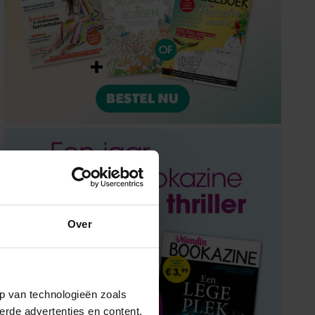
Over
p van technologieën zoals
erde advertenties en content,