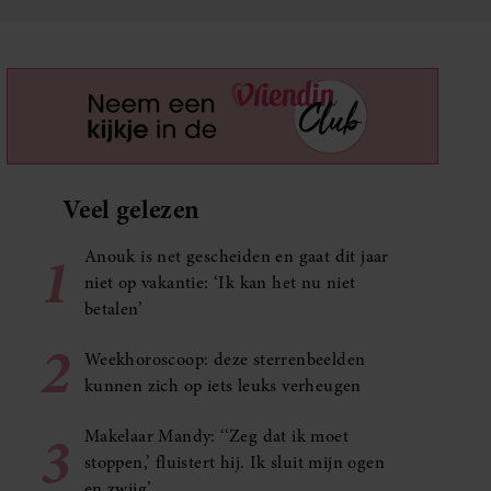
Veel gelezen
1
Anouk is net gescheiden en gaat dit jaar
niet op vakantie: ‘Ik kan het nu niet
betalen’
2
Weekhoroscoop: deze sterrenbeelden
kunnen zich op iets leuks verheugen
3
Makelaar Mandy: ‘‘Zeg dat ik moet
stoppen,’ fluistert hij. Ik sluit mijn ogen
en zwijg’