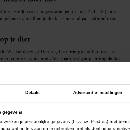
htere, vrolijkere of hogere stem gebruiken. Zelfs als je net
et gebeurt vanzelf en je denkt er meestal pas achteraf over
op je dier
en zit. Weekendje weg? Dan regel je opvang alsof het om een
den en comfort, soms nog vóór je aan je eigen planning denkt.
g is
ag of een afwijkend geluid kan al genoeg zijn om je alert te
n
meteen opmerkt
, en dat zorgt soms voor extra bezorgdheid.
Details
Advertentie-instellingen
e huisdier
w gegevens
s als je dier er niet is. Het is niet alleen stilte, maar ook het
erwerken je persoonlijke gegevens (bijv. uw IP-adres) met behul
rken pas hoe sterk die band is als hun dier er even niet is.
apparaat op te slaan en te gebruiken met als doel gepersonalise