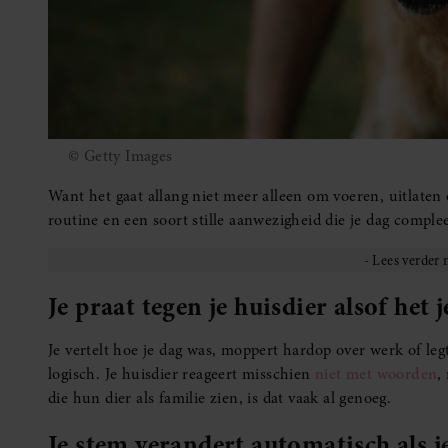
© Getty Images
Want het gaat allang niet meer alleen om voeren, uitlaten
routine en een soort stille aanwezigheid die je dag comple
Je praat tegen je huisdier alsof het j
Je vertelt hoe je dag was, moppert hardop over werk of leg
logisch. Je huisdier reageert misschien
niet met woorden
,
die hun dier als familie zien, is dat vaak al genoeg.
Je stem verandert automatisch als j