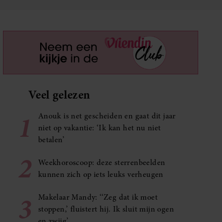
Veel gelezen
1
Anouk is net gescheiden en gaat dit jaar
niet op vakantie: ‘Ik kan het nu niet
betalen’
2
Weekhoroscoop: deze sterrenbeelden
kunnen zich op iets leuks verheugen
3
Makelaar Mandy: ‘‘Zeg dat ik moet
stoppen,’ fluistert hij. Ik sluit mijn ogen
en zwijg’