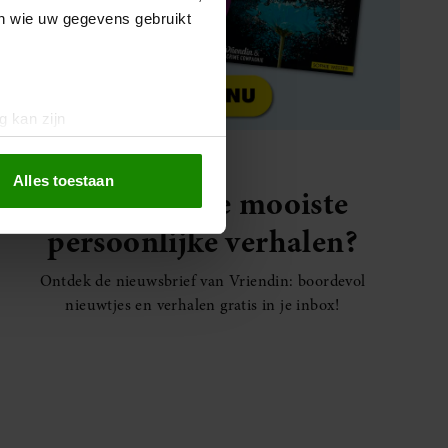
en wie uw gegevens gebruikt
g kan zijn
erprinting)
t
detailgedeelte
in. U kunt uw
Alles toestaan
Elke week de mooiste
persoonlijke verhalen?
 media te bieden en om ons
ze partners voor social
Ontdek de nieuwsbrief van Vriendin: boordevol
nformatie die u aan ze heeft
nieuwtjes en verhalen gratis in je inbox!
oord met onze cookies als u