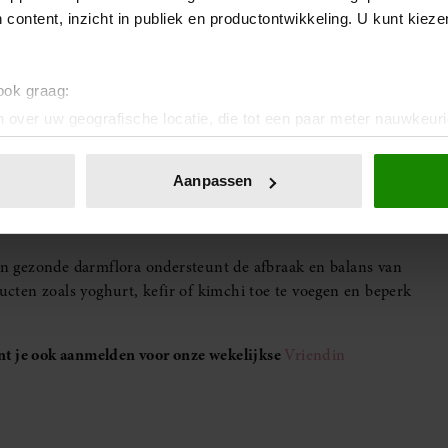
 content, inzicht in publiek en productontwikkeling. U kunt kiez
g, kunnen een
groot verschil
maken.
en supplementen
 ook graag:
wezen effect op hormonale balans. Maca, ashwagandha en
 over uw geografische locatie, die tot een paar meter nauwkeuri
eguleren, menopauzeverschijnselen te verzachten en
eren door het actief te scannen op specifieke eigenschappen (fing
ts of specialist voordat je hiermee start, zodat je zeker weet
onlijke gegevens worden verwerkt en stel uw voorkeuren in he
Aanpassen
jzigen of intrekken in de Cookieverklaring.
ent en advertenties te personaliseren, om functies voor social
n gezonde darmflora ondersteunt de afbraak en balans van
. Ook delen we informatie over uw gebruik van onze site met on
ten zoals yoghurt, kefir of kimchi toe te voegen en beperk
e. Deze partners kunnen deze gegevens combineren met andere i
erzameld op basis van uw gebruik van hun services. U gaat akk
unt je ook aanmelden voor onze wekelijkse
Vriendin