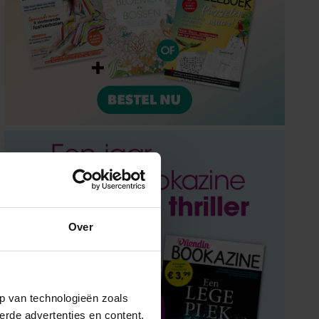
Over
p van technologieën zoals
erde advertenties en content,