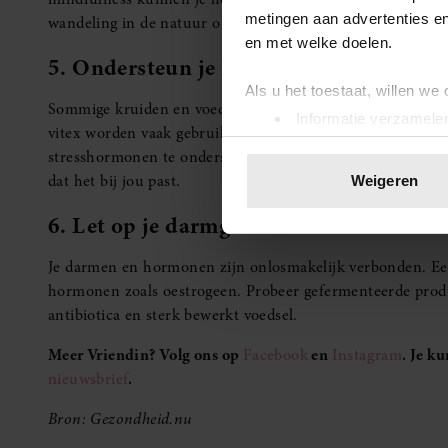
metingen aan advertenties en
wandeling in de natuur of een kopje thee zonder afleidin
en met welke doelen.
5. Ondersteun je lichaam met kruiden 
Als u het toestaat, willen we
Sommige kruiden en voedingssupplementen hebben een be
Informatie verzamelen
vitex worden vaak gebruikt om de menstruatiecyclus te r
Uw apparaat identific
stresshormonen te ondersteunen. Bespreek altijd met een ar
Lees meer over hoe uw perso
dat het bij jou past.
Weigeren
toestemming op elk moment wi
6. Let op je darmgezondheid
We gebruiken cookies om cont
Je darmen en hormonen zijn onlosmakelijk verbonden. Ee
websiteverkeer te analyseren
hormonen zoals oestrogeen. Probeer gefermenteerde produc
media, adverteren en analys
antibiotica en sterk bewerkt voedsel.
verstrekt of die ze hebben v
onze website blijft gebruiken.
Meer Vriendin? Volg ons op
Facebook
en
Instagram
. Je k
nieuwsbrief
.
Bron: Gezondheid.nu