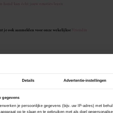
en hond kan écht jouw emoties lezen
unt je ook aanmelden voor onze wekelijkse
Vriendin
Details
Advertentie-instellingen
w gegevens
erwerken je persoonlijke gegevens (bijv. uw IP-adres) met behul
apparaat op te slaan en te gebruiken met als doel gepersonalise