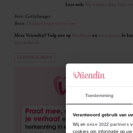
Lees ook:
De wetenschap zegt: e
Foto:
GettyImages
Bron:
Onlinelibrary.wiley.com
Meer Vriendin? Volg ons op
Facebook
en
Instagram
. Je k
nieuwsbrief
.
GEZOND & MOOI
Toestemming
Verantwoord gebruik van u
Wij en
onze 1022 partners
v
cookies om informatie op uw 