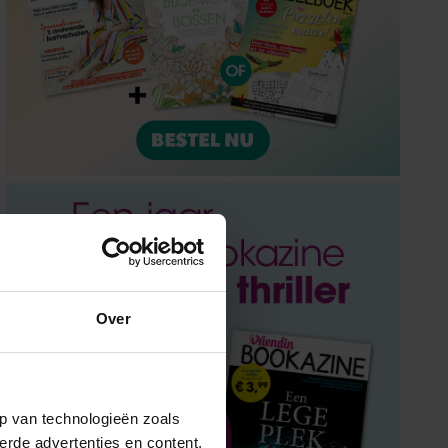
Over
p van technologieën zoals
erde advertenties en content,