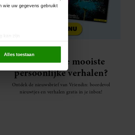
en wie uw gegevens gebruikt
g kan zijn
erprinting)
t
detailgedeelte
in. U kunt uw
Alles toestaan
Elke week de mooiste
persoonlijke verhalen?
 media te bieden en om ons
ze partners voor social
Ontdek de nieuwsbrief van Vriendin: boordevol
nformatie die u aan ze heeft
nieuwtjes en verhalen gratis in je inbox!
oord met onze cookies als u
SANTE
Hoe ongezond zijn ijsjes?