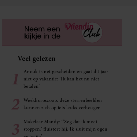
Veel gelezen
1
Anouk is net gescheiden en gaat dit jaar
niet op vakantie: ‘Ik kan het nu niet
betalen’
2
Weekhoroscoop: deze sterrenbeelden
kunnen zich op iets leuks verheugen
3
Makelaar Mandy: ‘‘Zeg dat ik moet
stoppen,’ fluistert hij. Ik sluit mijn ogen
en zwijg’