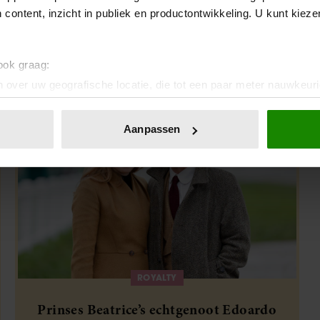
 content, inzicht in publiek en productontwikkeling. U kunt kiez
 ook graag:
 over uw geografische locatie, die tot een paar meter nauwkeuri
eren door het actief te scannen op specifieke eigenschappen (fing
onlijke gegevens worden verwerkt en stel uw voorkeuren in he
Aanpassen
jzigen of intrekken in de Cookieverklaring.
ent en advertenties te personaliseren, om functies voor social
. Ook delen we informatie over uw gebruik van onze site met on
e. Deze partners kunnen deze gegevens combineren met andere i
erzameld op basis van uw gebruik van hun services. U gaat akk
ROYALTY
Prinses Beatrice’s echtgenoot Edoardo