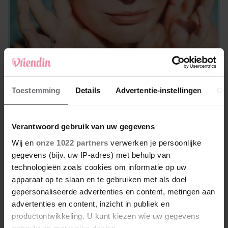
VRIENDIN'S FAVORIETEN
Vergeet deze stap niet: 4x fijne
Toestemming
Details
Advertentie-instellingen
Ov
zonnebrandcrèmes voor je gezicht
Verantwoord gebruik van uw gegevens
Wij en
onze 1022 partners
verwerken je persoonlijke
gegevens (bijv. uw IP-adres) met behulp van
technologieën zoals cookies om informatie op uw
apparaat op te slaan en te gebruiken met als doel
gepersonaliseerde advertenties en content, metingen aan
advertenties en content, inzicht in publiek en
productontwikkeling. U kunt kiezen wie uw gegevens
gebruikt en met welke doelen.