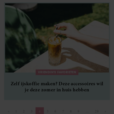
VRIENDIN'S FAVORIETEN
Zelf ijskoffie maken? Deze accessoires wil
je deze zomer in huis hebben
«
1
2
3
4
5
6
7
8
9
…
28
»
Vorige pagina
Pagina
Pagina
Pagina
Pagina
Pagina
Pagina
Pagina
Pagina
Pagina
Pagina
Volge