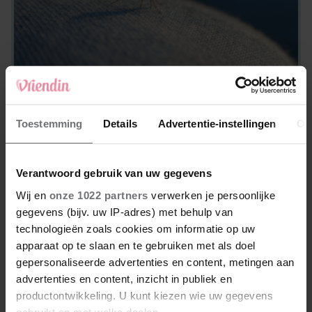
VRIENDIN'S FAVORIETEN
Last van jeukende muggenbulten? Dit
Toestemming
Details
Advertentie-instellingen
Ov
onverwachte product van HEMA biedt
verlichting
Verantwoord gebruik van uw gegevens
Wij en
onze 1022 partners
verwerken je persoonlijke
gegevens (bijv. uw IP-adres) met behulp van
technologieën zoals cookies om informatie op uw
apparaat op te slaan en te gebruiken met als doel
gepersonaliseerde advertenties en content, metingen aan
advertenties en content, inzicht in publiek en
productontwikkeling. U kunt kiezen wie uw gegevens
gebruikt en met welke doelen.