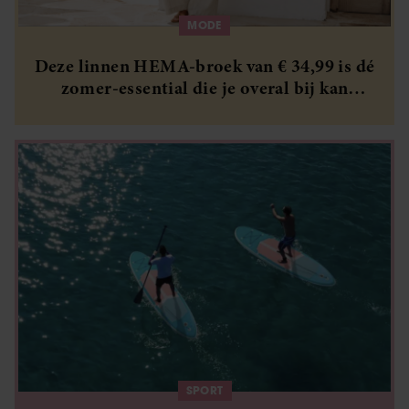
verzameld op basis van uw gebruik van hun services. U
MODE
gaat akkoord met onze cookies als u onze website blijft
gebruiken.
Deze linnen HEMA-broek van € 34,99 is dé
zomer-essential die je overal bij kan
dragen
SPORT