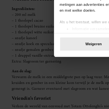
metingen aan advertenties en
Ingrediënten:
en met welke doelen.
– 200 ml melk
– 1 theelepel cacao
Als u het toestaat, willen we
– 1 theelepel bruine suiker
Informatie verzamelen
– 1 theelepel witte suiker
Uw apparaat identific
– snufje kaneel
Lees meer over hoe uw perso
– snufje koek en speculaaskruiden
Weigeren
toestemming op elk moment wi
– snufje gemalen gember ½
– 1 druppel vanille-extract
We gebruiken cookies om cont
Extra: Slagroom ter garnering
websiteverkeer te analyseren
Aan de slag:
media, adverteren en analys
Verwarm de melk in een middelgrote pan op laag vuur. Meng
verstrekt of die ze hebben v
kruiden en gember in een kleine kom terwijl je de melk o
onze website blijft gebruiken.
gemengt is. Garneer eventueel met slagroom en wat kanee
Vriendin’s favoriet
Verken de wereld van eenvoud met Yotam Ottolenghi’s n