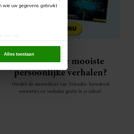
en wie uw gegevens gebruikt
g kan zijn
erprinting)
t
detailgedeelte
in. U kunt uw
Alles toestaan
Elke week de mooiste
persoonlijke verhalen?
 media te bieden en om ons
ze partners voor social
Ontdek de nieuwsbrief van Vriendin: boordevol
nformatie die u aan ze heeft
nieuwtjes en verhalen gratis in je inbox!
oord met onze cookies als u