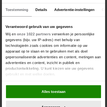
Toestemming
Details
Advertentie-instellingen
Ov
Met deze 2 extra’s wordt je
pasta carbonara de beste
die je ooit hebt geproefd
Verantwoord gebruik van uw gegevens
Wij en
onze 1022 partners
verwerken je persoonlijke
gegevens (bijv. uw IP-adres) met behulp van
technologieën zoals cookies om informatie op uw
apparaat op te slaan en te gebruiken met als doel
gepersonaliseerde advertenties en content, metingen aan
advertenties en content, inzicht in publiek en
productontwikkeling. U kunt kiezen wie uw gegevens
gebruikt en met welke doelen.
Als u het toestaat, willen we ook graag:
Alles toestaan
Informatie verzamelen over uw geografische
locatie, die tot een paar meter nauwkeurig kan zijn
Uw apparaat identificeren door het actief te