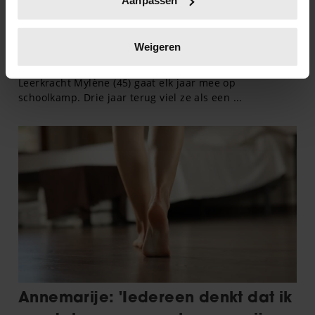
Aanpassen
scannen op specifieke eigenschappen (fingerprinting)
Lees meer over hoe uw persoonlijke gegevens worden
verwerkt en stel uw voorkeuren in het
detailgedeelte
in.
Weigeren
U kunt uw toestemming op elk moment wijzigen of
intrekken in de Cookieverklaring.
We gebruiken cookies om content en advertenties te
personaliseren, om functies voor social media te bieden
en om ons websiteverkeer te analyseren. Ook delen we
informatie over uw gebruik van onze site met onze
partners voor social media, adverteren en analyse. Deze
partners kunnen deze gegevens combineren met andere
informatie die u aan ze heeft verstrekt of die ze hebben
verzameld op basis van uw gebruik van hun services. U
gaat akkoord met onze cookies als u onze website blijft
gebruiken.