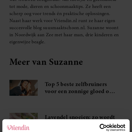
tot mode, dieren en schoonmaaktips. Ze heeft een
scherp oog voor trends én praktische oplossingen.
Naast haar werk voor Vriendin.nl runt ze haar eigen
succesvolle blog suusmaaktschoon.nl. Suzanne woont
in Noordwijk aan Zee met haar man, drie kinderen en
eigenwijze beagle.
Meer van Suzanne
Top 5 beste zelfbruiners
voor een zonnige gloed op
je gezicht
Lavendel snoeien: zo wordt
jouw lavendel dé
blikvanger van de straat