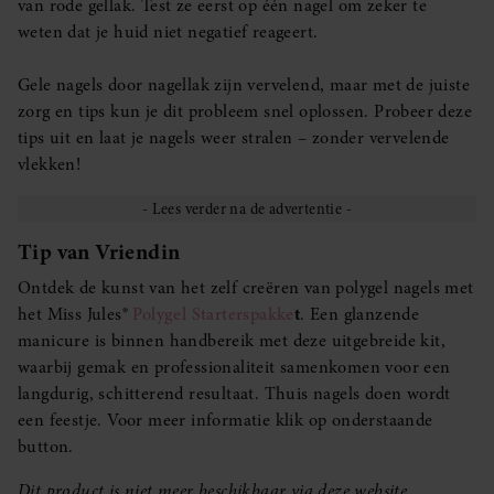
van rode gellak. Test ze eerst op één nagel om zeker te
weten dat je huid niet negatief reageert.
Gele nagels door nagellak zijn vervelend, maar met de juiste
zorg en tips kun je dit probleem snel oplossen. Probeer deze
tips uit en laat je nagels weer stralen – zonder vervelende
vlekken!
Tip van Vriendin
Ontdek de kunst van het zelf creëren van polygel nagels met
het Miss Jules®
Polygel Starterspakke
t
. Een glanzende
manicure is binnen handbereik met deze uitgebreide kit,
waarbij gemak en professionaliteit samenkomen voor een
langdurig, schitterend resultaat. Thuis nagels doen wordt
een feestje. Voor meer informatie klik op onderstaande
button.
Dit product is niet meer beschikbaar via deze website.