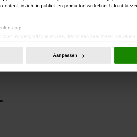
 content, inzicht in publiek en productontwikkeling. U kunt kiez
 ook graag:
ordt
 over uw geografische locatie, die tot een paar meter nauwkeuri
e meubels
eren door het actief te scannen op specifieke eigenschappen (fing
onlijke gegevens worden verwerkt en stel uw voorkeuren in he
Aanpassen
kke kussens. Een loungehoek nodigt uit om lekker lang te
jzigen of intrekken in de Cookieverklaring.
ent en advertenties te personaliseren, om functies voor social
. Ook delen we informatie over uw gebruik van onze site met on
e. Deze partners kunnen deze gegevens combineren met andere i
erzameld op basis van uw gebruik van hun services. U gaat akk
ier