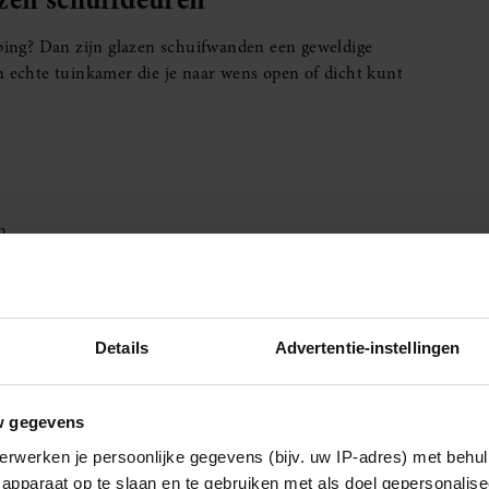
pping? Dan zijn glazen schuifwanden een geweldige
n echte tuinkamer die je naar wens open of dicht kunt
n
eizoenen
Details
Advertentie-instellingen
Er zijn talloze mogelijkheden:
ingen
w gegevens
erwerken je persoonlijke gegevens (bijv. uw IP-adres) met behul
 hangt
apparaat op te slaan en te gebruiken met als doel gepersonalise