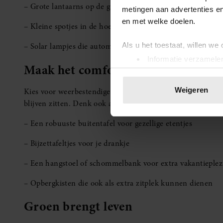
– Grote lantaarns op de grond met LED-kaarsen
metingen aan advertenties en
en met welke doelen.
– Kleine spotjes in de hoeken voor extra gezelligheid
Als u het toestaat, willen we
– Solar lampjes die automatisch aangaan als het donker w
Informatie verzamelen
Maak het comfortabel met de juist
Uw apparaat identific
Lees meer over hoe uw perso
Weigeren
Kies voor weerbestendige loungebanken en stoelen met di
toestemming op elk moment wi
blijven zitten. Denk ook aan:
We gebruiken cookies om cont
– Een robuuste buitentafel voor gezellige etentjes
websiteverkeer te analyseren
– Bijzettafeltjes voor je drankje
media, adverteren en analys
verstrekt of die ze hebben v
– Een hangstoel of schommelbank voor extra vakantieplez
onze website blijft gebruiken.
– Opbergkisten die ook als extra zitplek kunnen dienen
Groen brengt leven