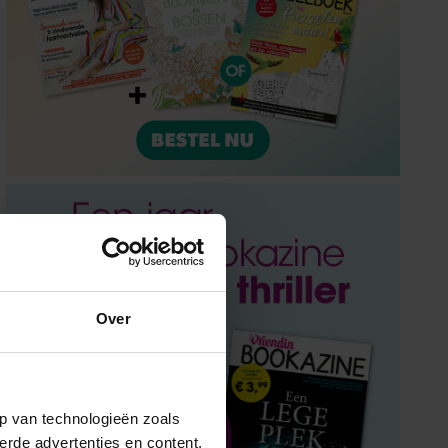
Over
p van technologieën zoals
erde advertenties en content,