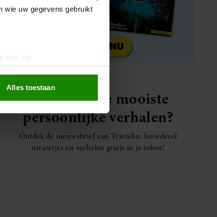
en wie uw gegevens gebruikt
g kan zijn
erprinting)
t
detailgedeelte
in. U kunt uw
Alles toestaan
Elke week de mooiste
persoonlijke verhalen?
 media te bieden en om ons
ze partners voor social
Ontdek de nieuwsbrief van Vriendin: boordevol
nformatie die u aan ze heeft
nieuwtjes en verhalen gratis in je inbox!
oord met onze cookies als u