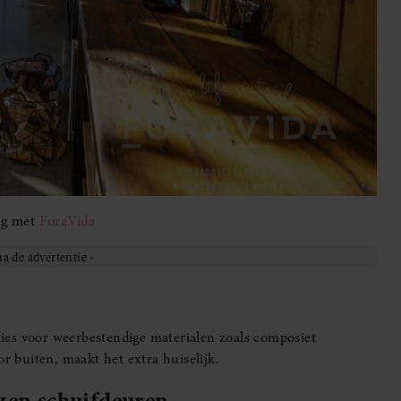
ng met
ForaVida
 Kies voor weerbestendige materialen zoals composiet
or buiten, maakt het extra huiselijk.
zen schuifdeuren