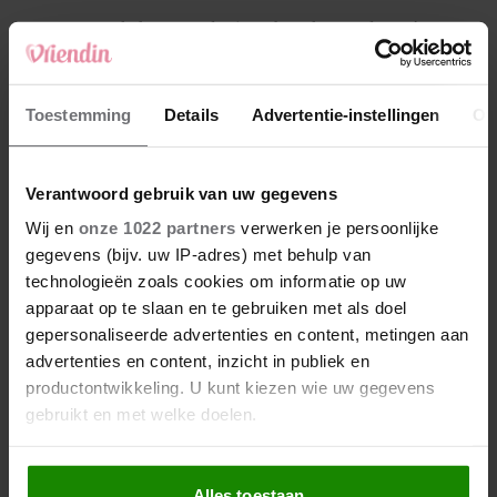
4
Makelaar Mandy: ‘Een bericht van de BN’er.
Een foto. Mijn lijf reageert’
5
Toestemming
Details
Advertentie-instellingen
Ov
Makelaar Mandy: ‘Vrijdagavond belde Bart.
Hij sprak eng kalm’
Verantwoord gebruik van uw gegevens
Nieuw
Wij en
onze 1022 partners
verwerken je persoonlijke
gegevens (bijv. uw IP-adres) met behulp van
technologieën zoals cookies om informatie op uw
apparaat op te slaan en te gebruiken met als doel
gepersonaliseerde advertenties en content, metingen aan
advertenties en content, inzicht in publiek en
productontwikkeling. U kunt kiezen wie uw gegevens
gebruikt en met welke doelen.
Als u het toestaat, willen we ook graag:
Alles toestaan