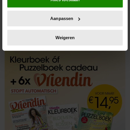
Informatie verzamelen over uw geografische
locatie, die tot een paar meter nauwkeurig kan zijn
Uw apparaat identificeren door het actief te
Aanpassen
scannen op specifieke eigenschappen (fingerprinting)
Lees meer over hoe uw persoonlijke gegevens worden
ABONNEREN
LOS KOPEN
verwerkt en stel uw voorkeuren in het
detailgedeelte
in.
Weigeren
U kunt uw toestemming op elk moment wijzigen of
intrekken in de Cookieverklaring.
We gebruiken cookies om content en advertenties te
personaliseren, om functies voor social media te bieden
en om ons websiteverkeer te analyseren. Ook delen we
informatie over uw gebruik van onze site met onze
partners voor social media, adverteren en analyse. Deze
partners kunnen deze gegevens combineren met andere
informatie die u aan ze heeft verstrekt of die ze hebben
verzameld op basis van uw gebruik van hun services. U
gaat akkoord met onze cookies als u onze website blijft
gebruiken.