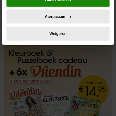
Informatie verzamelen over uw geografische
locatie, die tot een paar meter nauwkeurig kan zijn
Uw apparaat identificeren door het actief te
Aanpassen
scannen op specifieke eigenschappen (fingerprinting)
Lees meer over hoe uw persoonlijke gegevens worden
ABONNEREN
LOS KOPEN
verwerkt en stel uw voorkeuren in het
detailgedeelte
in.
Weigeren
U kunt uw toestemming op elk moment wijzigen of
intrekken in de Cookieverklaring.
We gebruiken cookies om content en advertenties te
personaliseren, om functies voor social media te bieden
en om ons websiteverkeer te analyseren. Ook delen we
informatie over uw gebruik van onze site met onze
partners voor social media, adverteren en analyse. Deze
partners kunnen deze gegevens combineren met andere
informatie die u aan ze heeft verstrekt of die ze hebben
verzameld op basis van uw gebruik van hun services. U
gaat akkoord met onze cookies als u onze website blijft
gebruiken.