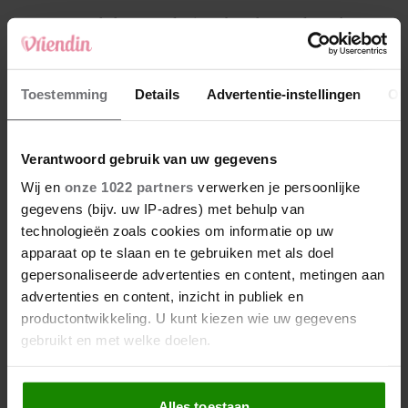
4
Makelaar Mandy: ‘Een bericht van de BN’er.
Een foto. Mijn lijf reageert’
5
Toestemming
Details
Advertentie-instellingen
Ov
Makelaar Mandy: ‘Vrijdagavond belde Bart.
Hij sprak eng kalm’
Verantwoord gebruik van uw gegevens
Nieuw
Wij en
onze 1022 partners
verwerken je persoonlijke
gegevens (bijv. uw IP-adres) met behulp van
technologieën zoals cookies om informatie op uw
apparaat op te slaan en te gebruiken met als doel
gepersonaliseerde advertenties en content, metingen aan
advertenties en content, inzicht in publiek en
productontwikkeling. U kunt kiezen wie uw gegevens
gebruikt en met welke doelen.
Als u het toestaat, willen we ook graag:
Alles toestaan