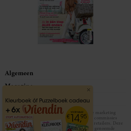
Algemeen
Magazine
Service
Vriendin participeert in diverse affiliate marketing
programma’s, dat houdt in dat Vriendin commissies
ontvangt voor aankopen middels links van retailers. Deze
website wordt niet gesponsord door de genoemde