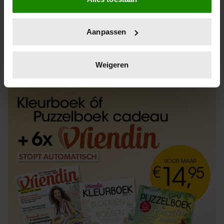
Informatie verzamelen over uw geografische
locatie, die tot een paar meter nauwkeurig kan zijn
Uw apparaat identificeren door het actief te
Aanpassen
scannen op specifieke eigenschappen (fingerprinting)
Lees meer over hoe uw persoonlijke gegevens worden
ABONNEREN
LOS KOPEN
verwerkt en stel uw voorkeuren in het
detailgedeelte
in.
Weigeren
U kunt uw toestemming op elk moment wijzigen of
intrekken in de Cookieverklaring.
We gebruiken cookies om content en advertenties te
personaliseren, om functies voor social media te bieden
en om ons websiteverkeer te analyseren. Ook delen we
informatie over uw gebruik van onze site met onze
partners voor social media, adverteren en analyse. Deze
partners kunnen deze gegevens combineren met andere
informatie die u aan ze heeft verstrekt of die ze hebben
verzameld op basis van uw gebruik van hun services. U
gaat akkoord met onze cookies als u onze website blijft
gebruiken.