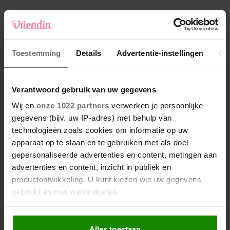
4
Makelaar Mandy: ‘Een bericht van de BN’er.
Een foto. Mijn lijf reageert’
5
Toestemming
Details
Advertentie-instellingen
Ov
Makelaar Mandy: ‘Vrijdagavond belde Bart.
Hij sprak eng kalm’
Verantwoord gebruik van uw gegevens
Nieuw
Wij en
onze 1022 partners
verwerken je persoonlijke
gegevens (bijv. uw IP-adres) met behulp van
technologieën zoals cookies om informatie op uw
apparaat op te slaan en te gebruiken met als doel
gepersonaliseerde advertenties en content, metingen aan
advertenties en content, inzicht in publiek en
productontwikkeling. U kunt kiezen wie uw gegevens
gebruikt en met welke doelen.
Als u het toestaat, willen we ook graag:
Alles toestaan