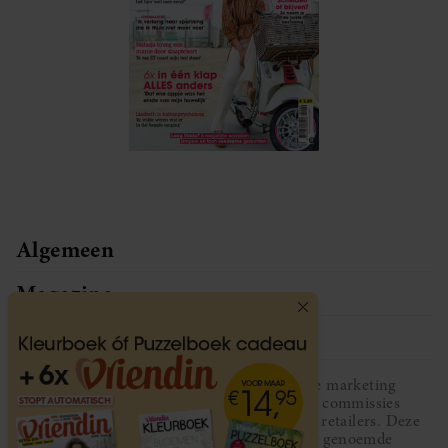
Algemeen
Magazine
Service
Vriendin participeert in diverse affiliate marketing
programma’s, dat houdt in dat Vriendin commissies
ontvangt voor aankopen middels links van retailers. Deze
website wordt niet gesponsord door de genoemde