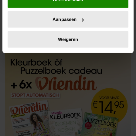
Informatie verzamelen over uw geografische
locatie, die tot een paar meter nauwkeurig kan zijn
Uw apparaat identificeren door het actief te
Aanpassen
scannen op specifieke eigenschappen (fingerprinting)
Lees meer over hoe uw persoonlijke gegevens worden
ABONNEREN
LOS KOPEN
verwerkt en stel uw voorkeuren in het
detailgedeelte
in.
Weigeren
U kunt uw toestemming op elk moment wijzigen of
intrekken in de Cookieverklaring.
We gebruiken cookies om content en advertenties te
personaliseren, om functies voor social media te bieden
en om ons websiteverkeer te analyseren. Ook delen we
informatie over uw gebruik van onze site met onze
partners voor social media, adverteren en analyse. Deze
partners kunnen deze gegevens combineren met andere
informatie die u aan ze heeft verstrekt of die ze hebben
verzameld op basis van uw gebruik van hun services. U
gaat akkoord met onze cookies als u onze website blijft
gebruiken.