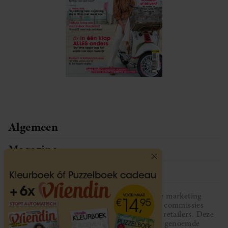
Algemeen
Magazine
Service
Vriendin participeert in diverse affiliate marketing
programma’s, dat houdt in dat Vriendin commissies
ontvangt voor aankopen middels links van retailers. Deze
website wordt niet gesponsord door de genoemde