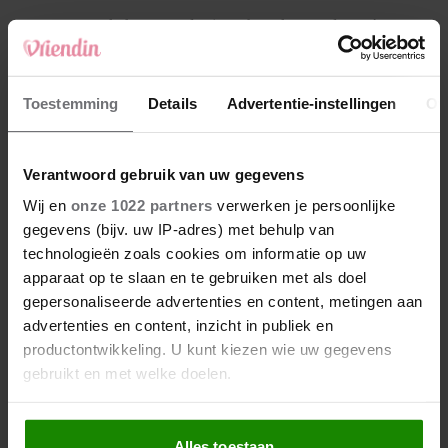
4
Makelaar Mandy: ‘Een bericht van de BN’er.
Een foto. Mijn lijf reageert’
5
Toestemming
Details
Advertentie-instellingen
Ov
Makelaar Mandy: ‘Vrijdagavond belde Bart.
Hij sprak eng kalm’
Verantwoord gebruik van uw gegevens
Nieuw
Wij en
onze 1022 partners
verwerken je persoonlijke
gegevens (bijv. uw IP-adres) met behulp van
technologieën zoals cookies om informatie op uw
apparaat op te slaan en te gebruiken met als doel
gepersonaliseerde advertenties en content, metingen aan
advertenties en content, inzicht in publiek en
productontwikkeling. U kunt kiezen wie uw gegevens
gebruikt en met welke doelen.
Als u het toestaat, willen we ook graag:
Alles toestaan