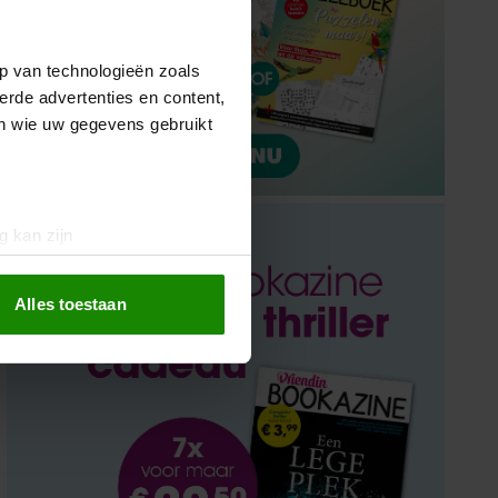
p van technologieën zoals
erde advertenties en content,
en wie uw gegevens gebruikt
g kan zijn
erprinting)
t
detailgedeelte
in. U kunt uw
Alles toestaan
 media te bieden en om ons
ze partners voor social
nformatie die u aan ze heeft
oord met onze cookies als u