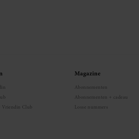
n
Magazine
din
Abonnementen
lub
Abonnementen + cadeau
e Vriendin Club
Losse nummers