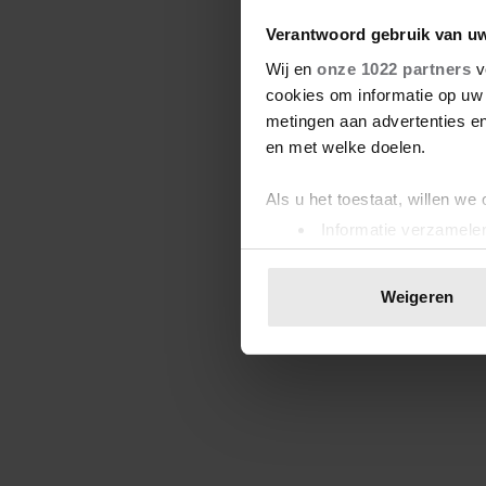
Verantwoord gebruik van u
Wij en
onze 1022 partners
v
cookies om informatie op uw 
metingen aan advertenties en
en met welke doelen.
Als u het toestaat, willen we
Informatie verzamelen
Uw apparaat identific
Lees meer over hoe uw perso
Weigeren
toestemming op elk moment wi
We gebruiken cookies om cont
websiteverkeer te analyseren
media, adverteren en analys
verstrekt of die ze hebben v
onze website blijft gebruiken.