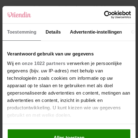
4
Makelaar Mandy: ‘Vrijdagavond belde Bart.
Hij sprak eng kalm’
5
Toestemming
Details
Advertentie-instellingen
Ov
Makelaar Mandy: ‘Judith typt… En deze keer
durf ik bijna niet te lezen wat er komt’
Verantwoord gebruik van uw gegevens
Nieuw
Wij en
onze 1022 partners
verwerken je persoonlijke
gegevens (bijv. uw IP-adres) met behulp van
technologieën zoals cookies om informatie op uw
apparaat op te slaan en te gebruiken met als doel
gepersonaliseerde advertenties en content, metingen aan
advertenties en content, inzicht in publiek en
productontwikkeling. U kunt kiezen wie uw gegevens
gebruikt en met welke doelen.
Als u het toestaat, willen we ook graag:
Alles toestaan