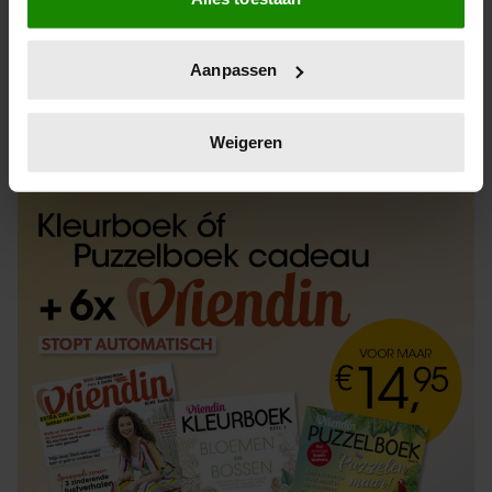
Informatie verzamelen over uw geografische
locatie, die tot een paar meter nauwkeurig kan zijn
Uw apparaat identificeren door het actief te
Aanpassen
scannen op specifieke eigenschappen (fingerprinting)
Lees meer over hoe uw persoonlijke gegevens worden
ABONNEREN
LOS KOPEN
verwerkt en stel uw voorkeuren in het
detailgedeelte
in.
Weigeren
U kunt uw toestemming op elk moment wijzigen of
intrekken in de Cookieverklaring.
We gebruiken cookies om content en advertenties te
personaliseren, om functies voor social media te bieden
en om ons websiteverkeer te analyseren. Ook delen we
informatie over uw gebruik van onze site met onze
partners voor social media, adverteren en analyse. Deze
partners kunnen deze gegevens combineren met andere
informatie die u aan ze heeft verstrekt of die ze hebben
verzameld op basis van uw gebruik van hun services. U
gaat akkoord met onze cookies als u onze website blijft
gebruiken.