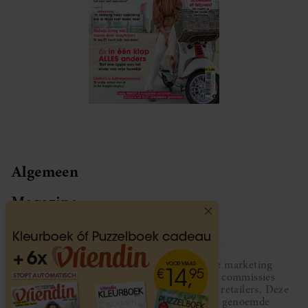
Algemeen
Magazine
Service
Vriendin participeert in diverse affiliate marketing
programma’s, dat houdt in dat Vriendin commissies
ontvangt voor aankopen middels links van retailers. Deze
website wordt niet gesponsord door de genoemde