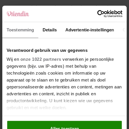
4
Makelaar Mandy: ‘Een bericht van de BN’er.
Een foto. Mijn lijf reageert’
5
Toestemming
Details
Advertentie-instellingen
Ov
Makelaar Mandy: ‘Vrijdagavond belde Bart.
Hij sprak eng kalm’
Verantwoord gebruik van uw gegevens
Nieuw
Wij en
onze 1022 partners
verwerken je persoonlijke
gegevens (bijv. uw IP-adres) met behulp van
technologieën zoals cookies om informatie op uw
apparaat op te slaan en te gebruiken met als doel
gepersonaliseerde advertenties en content, metingen aan
advertenties en content, inzicht in publiek en
productontwikkeling. U kunt kiezen wie uw gegevens
gebruikt en met welke doelen.
Als u het toestaat, willen we ook graag:
Alles toestaan