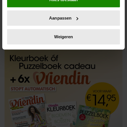
Informatie verzamelen over uw geografische
locatie, die tot een paar meter nauwkeurig kan zijn
Uw apparaat identificeren door het actief te
Aanpassen
scannen op specifieke eigenschappen (fingerprinting)
Lees meer over hoe uw persoonlijke gegevens worden
ABONNEREN
LOS KOPEN
verwerkt en stel uw voorkeuren in het
detailgedeelte
in.
Weigeren
U kunt uw toestemming op elk moment wijzigen of
intrekken in de Cookieverklaring.
We gebruiken cookies om content en advertenties te
personaliseren, om functies voor social media te bieden
en om ons websiteverkeer te analyseren. Ook delen we
informatie over uw gebruik van onze site met onze
partners voor social media, adverteren en analyse. Deze
partners kunnen deze gegevens combineren met andere
informatie die u aan ze heeft verstrekt of die ze hebben
verzameld op basis van uw gebruik van hun services. U
gaat akkoord met onze cookies als u onze website blijft
gebruiken.