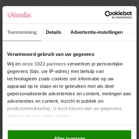
4
Weekhoroscoop: deze sterrenbeelden
kunnen zich op iets leuks verheugen
5
Toestemming
Details
Advertentie-instellingen
Ov
Makelaar Mandy: ‘Een bericht van de BN’er.
Een foto. Mijn lijf reageert’
Verantwoord gebruik van uw gegevens
Nieuw
Wij en
onze 1022 partners
verwerken je persoonlijke
gegevens (bijv. uw IP-adres) met behulp van
technologieën zoals cookies om informatie op uw
apparaat op te slaan en te gebruiken met als doel
gepersonaliseerde advertenties en content, metingen aan
advertenties en content, inzicht in publiek en
productontwikkeling. U kunt kiezen wie uw gegevens
gebruikt en met welke doelen.
Als u het toestaat, willen we ook graag:
Alles toestaan