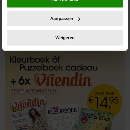
Informatie verzamelen over uw geografische
locatie, die tot een paar meter nauwkeurig kan zijn
Uw apparaat identificeren door het actief te
Aanpassen
scannen op specifieke eigenschappen (fingerprinting)
Lees meer over hoe uw persoonlijke gegevens worden
ABONNEREN
LOS KOPEN
verwerkt en stel uw voorkeuren in het
detailgedeelte
in.
Weigeren
U kunt uw toestemming op elk moment wijzigen of
intrekken in de Cookieverklaring.
We gebruiken cookies om content en advertenties te
personaliseren, om functies voor social media te bieden
en om ons websiteverkeer te analyseren. Ook delen we
informatie over uw gebruik van onze site met onze
partners voor social media, adverteren en analyse. Deze
partners kunnen deze gegevens combineren met andere
informatie die u aan ze heeft verstrekt of die ze hebben
verzameld op basis van uw gebruik van hun services. U
gaat akkoord met onze cookies als u onze website blijft
gebruiken.